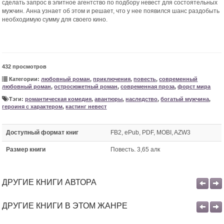
сделать запрос в элитное агентство по подбору невест для состоятельных
мужчин. Анна узнает об этом и решает, что у нее появился шанс раздобыть
необходимую сумму для своего кино.
432 просмотров
Категории:
любовный роман
,
приключения
,
повесть
,
современный
любовный роман
,
остросюжетный роман
,
современная проза
,
форст мира
Тэги:
романтическая комедия
,
авантюры
,
наследство
,
богатый мужчина
,
героиня с характером
,
кастинг невест
Доступный формат книг
FB2, ePub, PDF, MOBI, AZW3
Размер книги
Повесть. 3,65 алк
ДРУГИЕ КНИГИ АВТОРА
ДРУГИЕ КНИГИ В ЭТОМ ЖАНРЕ