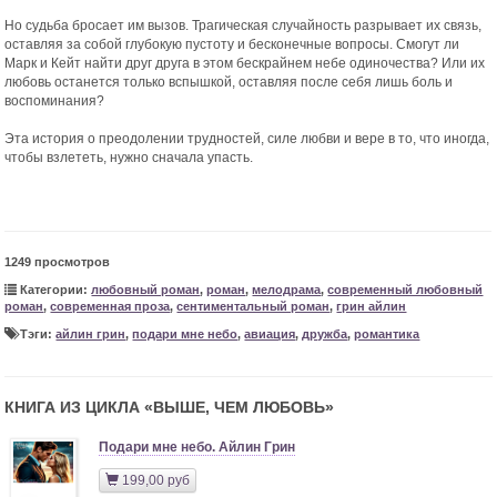
Но судьба бросает им вызов. Трагическая случайность разрывает их связь,
оставляя за собой глубокую пустоту и бесконечные вопросы. Смогут ли
Марк и Кейт найти друг друга в этом бескрайнем небе одиночества? Или их
любовь останется только вспышкой, оставляя после себя лишь боль и
воспоминания?
Эта история о преодолении трудностей, силе любви и вере в то, что иногда,
чтобы взлететь, нужно сначала упасть.
1249 просмотров
Категории:
любовный роман
,
роман
,
мелодрама
,
современный любовный
роман
,
современная проза
,
сентиментальный роман
,
грин айлин
Тэги:
айлин грин
,
подари мне небо
,
авиация
,
дружба
,
романтика
КНИГА ИЗ ЦИКЛА «
ВЫШЕ, ЧЕМ ЛЮБОВЬ
»
Подари мне небо. Айлин Грин
199,00 руб