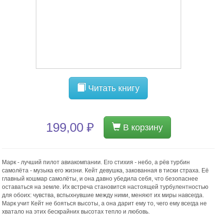
Читать книгу
199,00 ₽
В корзину
Марк - лучший пилот авиакомпании. Его стихия - небо, а рёв турбин
самолёта - музыка его жизни. Кейт девушка, закованная в тиски страха. Её
главный кошмар самолёты, и она давно убедила себя, что безопаснее
оставаться на земле. Их встреча становится настоящей турбулентностью
для обоих: чувства, вспыхнувшие между ними, меняют их миры навсегда.
Марк учит Кейт не бояться высоты, а она дарит ему то, чего ему всегда не
хватало на этих бескрайних высотах тепло и любовь.