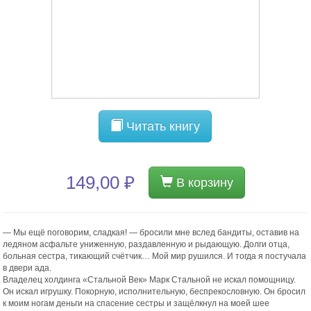
Читать книгу
149,00 ₽
В корзину
— Мы ещё поговорим, сладкая! — бросили мне вслед бандиты, оставив на
ледяном асфальте униженную, раздавленную и рыдающую. Долги отца,
больная сестра, тикающий счётчик… Мой мир рушился. И тогда я постучала
в двери ада.
Владелец холдинга «Стальной Век» Марк Стальной не искал помощницу.
Он искал игрушку. Покорную, исполнительную, беспрекословную. Он бросил
к моим ногам деньги на спасение сестры и защёлкнул на моей шее