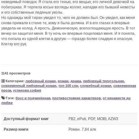
невидимый поводок. Я стала его тенью, его вещью, его личной девочкой на
побегушках. Я терпела косые взгляды коллег, нападки его бывшей невесты
и его собственные ледяные уколы.
Но однажды мой тиран увидел то, чего не должен был. Он увидел, как меня
снова прижали к стене те, кому я была должна. И в его глазах я впервые
увидела не холод. А ярость. Демоническую, всепоглощающую ярость. В тот
вечер он защитил меня. В ту ночь он впервые поцеловал меня. И я поняла,
что попала из одной клетки в другую — гораздо более сладкую и опасную.
Клетку его рук.
1141 просмотров
Категории:
любовный роман
,
роман
,
драма
,
любовный треугольник
,
современный любовный роман
,
топ-100 слр
,
служебный роман
,
современная
проза
,
устинова софия
Тэги:
босс и подчинённая
,
противостояние характеров
,
от ненависти до
любви
Доступный формат книг
FB2, ePub, PDF, MOBI, AZW3
Размер книги
Роман. 7,84 алк