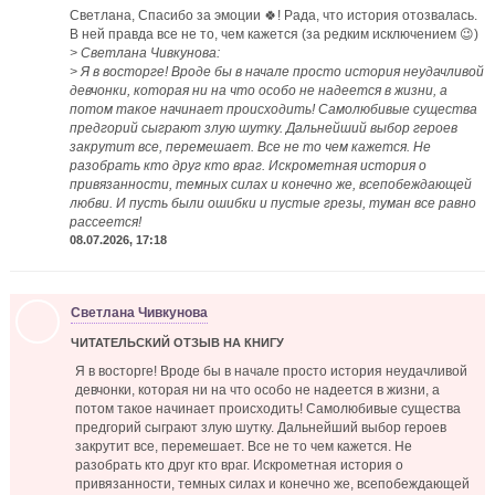
Светлана, Спасибо за эмоции 🍀! Рада, что история отозвалась.
В ней правда все не то, чем кажется (за редким исключением 😉)
> Светлана Чивкунова:
> Я в восторге! Вроде бы в начале просто история неудачливой
девчонки, которая ни на что особо не надеется в жизни, а
потом такое начинает происходить! Самолюбивые существа
предгорий сыграют злую шутку. Дальнейший выбор героев
закрутит все, перемешает. Все не то чем кажется. Не
разобрать кто друг кто враг. Искрометная история о
привязанности, темных силах и конечно же, всепобеждающей
любви. И пусть были ошибки и пустые грезы, туман все равно
рассеется!
08.07.2026, 17:18
Светлана Чивкунова
ЧИТАТЕЛЬСКИЙ ОТЗЫВ НА КНИГУ
Я в восторге! Вроде бы в начале просто история неудачливой
девчонки, которая ни на что особо не надеется в жизни, а
потом такое начинает происходить! Самолюбивые существа
предгорий сыграют злую шутку. Дальнейший выбор героев
закрутит все, перемешает. Все не то чем кажется. Не
разобрать кто друг кто враг. Искрометная история о
привязанности, темных силах и конечно же, всепобеждающей