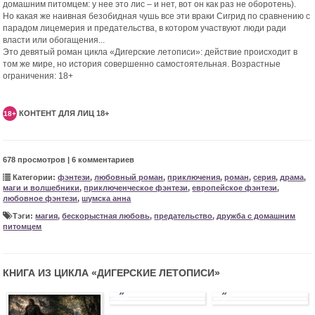
домашним питомцем: у нее это лис – и нет, вот он как раз не оборотень).
Но какая же наивная безобидная чушь все эти враки Сигрид по сравнению с
парадом лицемерия и предательства, в котором участвуют люди ради
власти или обогащения...
Это девятый роман цикла «Дигерские летописи»: действие происходит в
том же мире, но история совершенно самостоятельная. Возрастные
ограничения: 18+
КОНТЕНТ ДЛЯ ЛИЦ 18+
18+
678 просмотров | 6 комментариев
Категории:
фэнтези
,
любовный роман
,
приключения
,
роман
,
серия
,
драма
,
маги и волшебники
,
приключенческое фэнтези
,
европейское фэнтези
,
любовное фэнтези
,
шумска анна
Тэги:
магия
,
бескорыстная любовь
,
предательство
,
дружба с домашним
питомцем
КНИГА ИЗ ЦИКЛА «
ДИГЕРСКИЕ ЛЕТОПИСИ
»
»
»