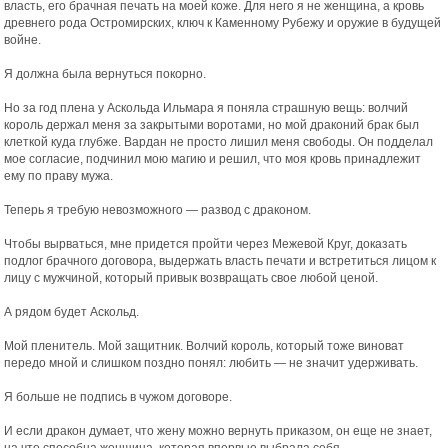
власть, его брачная печать на моей коже. Для него я не женщина, а кровь
древнего рода Остромирских, ключ к Каменному Рубежу и оружие в будущей
войне.
Я должна была вернуться покорно.
Но за год плена у Аскольда Ильмара я поняла страшную вещь: волчий
король держал меня за закрытыми воротами, но мой драконий брак был
клеткой куда глубже. Вардан не просто лишил меня свободы. Он подделал
мое согласие, подчинил мою магию и решил, что моя кровь принадлежит
ему по праву мужа.
Теперь я требую невозможного — развод с драконом.
Чтобы вырваться, мне придется пройти через Межевой Круг, доказать
подлог брачного договора, выдержать власть печати и встретиться лицом к
лицу с мужчиной, который привык возвращать свое любой ценой.
А рядом будет Аскольд.
Мой пленитель. Мой защитник. Волчий король, который тоже виноват
передо мной и слишком поздно понял: любить — не значит удерживать.
Я больше не подпись в чужом договоре.
И если дракон думает, что жену можно вернуть приказом, он еще не знает,