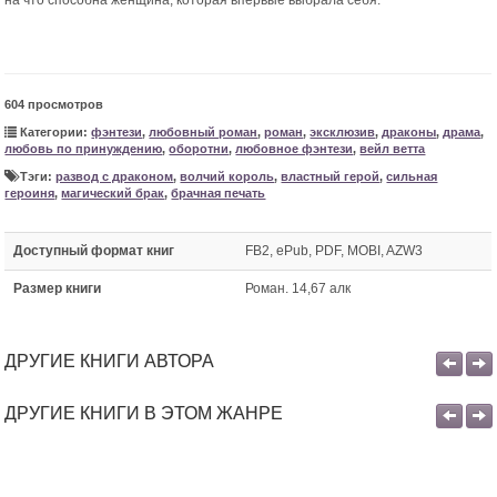
на что способна женщина, которая впервые выбрала себя.
604 просмотров
Категории:
фэнтези
,
любовный роман
,
роман
,
эксклюзив
,
драконы
,
драма
,
любовь по принуждению
,
оборотни
,
любовное фэнтези
,
вейл ветта
Тэги:
развод с драконом
,
волчий король
,
властный герой
,
сильная
героиня
,
магический брак
,
брачная печать
Доступный формат книг
FB2, ePub, PDF, MOBI, AZW3
Размер книги
Роман. 14,67 алк
ДРУГИЕ КНИГИ АВТОРА
ДРУГИЕ КНИГИ В ЭТОМ ЖАНРЕ