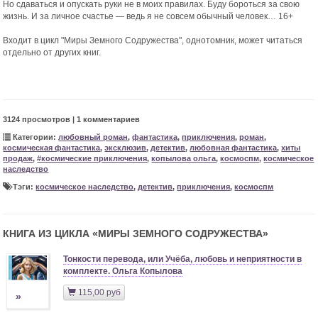
Но сдаваться и опускать руки не в моих правилах. Буду бороться за свою
жизнь. И за личное счастье — ведь я не совсем обычный человек… 16+
Входит в цикл "Миры Земного Содружества", однотомник, может читаться
отдельно от других книг.
3124 просмотров | 1 комментариев
Категории:
любовный роман
,
фантастика
,
приключения
,
роман
,
космическая фантастика
,
эксклюзив
,
детектив
,
любовная фантастика
,
хиты
продаж
,
#космические приключения
,
копылова ольга
,
космоспм
,
космическое
наследство
Тэги:
космическое наследство
,
детектив
,
приключения
,
космоспм
КНИГА ИЗ ЦИКЛА «
МИРЫ ЗЕМНОГО СОДРУЖЕСТВА
»
Тонкости перевода, или Учёба, любовь и неприятности в
комплекте. Ольга Копылова
115,00 руб
»