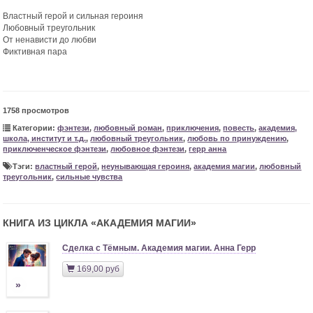
Властный герой и сильная героиня
Любовный треугольник
От ненависти до любви
Фиктивная пара
1758 просмотров
Категории:
фэнтези
,
любовный роман
,
приключения
,
повесть
,
академия,
школа, институт и т.д.
,
любовный треугольник
,
любовь по принуждению
,
приключенческое фэнтези
,
любовное фэнтези
,
герр анна
Тэги:
властный герой
,
неунывающая героиня
,
академия магии
,
любовный
треугольник
,
сильные чувства
КНИГА ИЗ ЦИКЛА «
АКАДЕМИЯ МАГИИ
»
Сделка с Тёмным. Академия магии. Анна Герр
169,00 руб
»