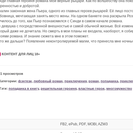
нди главная героиня романа Мои верные рыцари. Как по волшебству она пок
кренностью и добротой.
залин законная жена Пьера, одного из главных героев рыцарей. Её лицо посто
бовница, мечтающая занять место жены. На одном банкете она раскрыла Роза
училось до того, как Пьер познакомился с Синди в самом начале романа.
я девушка с посредственной внешностью и самой обычной жизнью. Всё изменил
торый даже не дочитала. Но смерть в мои планы не входила, наоборот, я соб
роями романа. И знание сюжета мне в этом поможет.
что же дальше? Появление неконтролируемой магии, что принесла мне ночны
КОНТЕНТ ДЛЯ ЛИЦ 18+
+
31 просмотров
Категории:
фэнтези
,
любовный роман
,
приключения
,
роман
,
попаданка
,
приклю
Тэги:
попаданка в книгу
,
решительная героиня
,
властные герои
,
многомужество
FB2, ePub, PDF, MOBI, AZW3