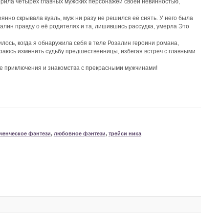
орила четырёх главных мужских персонажей своей невинностью,
янно скрывала вуаль, муж ни разу не решился её снять. У него была
лин правду о её родителях и та, лишившись рассудка, умерла Это
ось, когда я обнаружила себя в теле Розалин героини романа,
ираюсь изменить судьбу предшественницы, избегая встреч с главными
е приключения и знакомства с прекрасными мужчинами!
ченческое фэнтези
,
любовное фэнтези
,
трейси ника