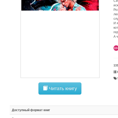
Си
ис
Ро
лю
сл
И 
ко
ге
А 
18
13
Читать книгу
Доступный формат книг