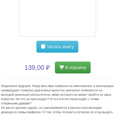
Читать книгу
139,00 ₽
В корзину
Недалекое будущее. Когда весь мир помешан на омоложении, а корпорации
превращают пожилых дам в юных красоток, внезапно появляется он,
молодой циничный обольститель, мимо которого не может пройти ни одна
клиентка. Но что он преследует? И что в итоге происходит с этими
отважными дамами?
Но как по иронии судьбы, он сам влюбляется в прелестную молодую
девушку из семьи мафиози. О том, чтобы получить согласие ее отца выдать