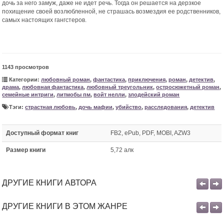
дочь за него замуж, даже не идет речь. Тогда он решается на дерзкое
похищение своей возлюбленной, не страшась возмездия ее родственников,
самых настоящих гангстеров.
1143 просмотров
Категории:
любовный роман
,
фантастика
,
приключения
,
роман
,
детектив
,
драма
,
любовная фантастика
,
любовный треугольник
,
остросюжетный роман
,
семейные интриги
,
литмобы пм
,
войт нелли
,
злодейский роман
Тэги:
страстная любовь
,
дочь мафии
,
убийство
,
расследования
,
детектив
Доступный формат книг
FB2, ePub, PDF, MOBI, AZW3
Размер книги
5,72 алк
ДРУГИЕ КНИГИ АВТОРА
ДРУГИЕ КНИГИ В ЭТОМ ЖАНРЕ