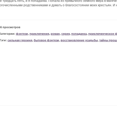
е тридцать пять, и я попаданка. Попала из привычного земного мира в магич
огочисленными родственниками и думать о благосостоянии моих крестьян. И н
46 просмотров
Категории:
фэнтези
,
приключения
,
роман
,
серия
,
попаданка
,
приключенческое ф
Тэги:
сильная героиня
,
бытовое фэнтези
,
восстановление усадьбы
,
тайны прош