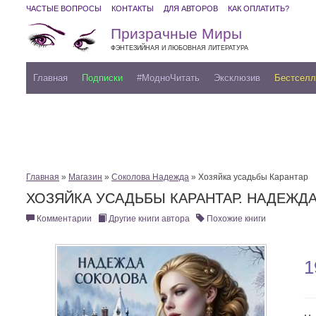
ЧАСТЫЕ ВОПРОСЫ
КОНТАКТЫ
ДЛЯ АВТОРОВ
КАК ОПЛАТИТЬ?
Призрачные Миры
ФЭНТЕЗИЙНАЯ И ЛЮБОВНАЯ ЛИТЕРАТУРА
Главная
Подписки
#МодноЧитать
Эксклюзив
Бестсел
Главная
»
Магазин
»
Соколова Надежда
» Хозяйка усадьбы Карантар
ХОЗЯЙКА УСАДЬБЫ КАРАНТАР. НАДЕЖД
Комментарии
Другие книги автора
Похожие книги
1