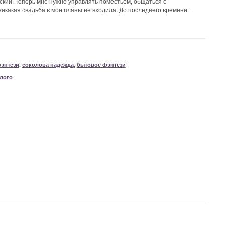
еский. Теперь мне нужно управлять поместьем, общаться с
икакая свадьба в мои планы не входила. До последнего времени...
энтези
,
соколова надежда
,
бытовое фэнтези
лого