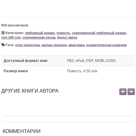
933 просмотров
Категории:
любовный роман
,
повесть
,
современный любовный роман
,
топ-100 слр
,
современная проза
,
форст мира
Тэги:
отец одиночка
,
милая героиня
,
авантюра
,
романтическая комедия
Доступный формат книг
FB2, ePub, PDF, MOBI, AZW3
Размер книги
Повесть. 4,50 алк
ДРУГИЕ КНИГИ АВТОРА
КОММЕНТАРИИ