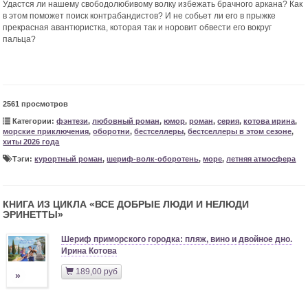
Удастся ли нашему свободолюбивому волку избежать брачного аркана? Как
в этом поможет поиск контрабандистов? И не собьет ли его в прыжке
прекрасная авантюристка, которая так и норовит обвести его вокруг
пальца?
2561 просмотров
Категории:
фэнтези
,
любовный роман
,
юмор
,
роман
,
серия
,
котова ирина
,
морские приключения
,
оборотни
,
бестселлеры
,
бестселлеры в этом сезоне
,
хиты 2026 года
Тэги:
курортный роман
,
шериф-волк-оборотень
,
море
,
летняя атмосфера
КНИГА ИЗ ЦИКЛА «
ВСЕ ДОБРЫЕ ЛЮДИ И НЕЛЮДИ
ЭРИНЕТТЫ
»
Шериф приморского городка: пляж, вино и двойное дно.
Ирина Котова
189,00 руб
»