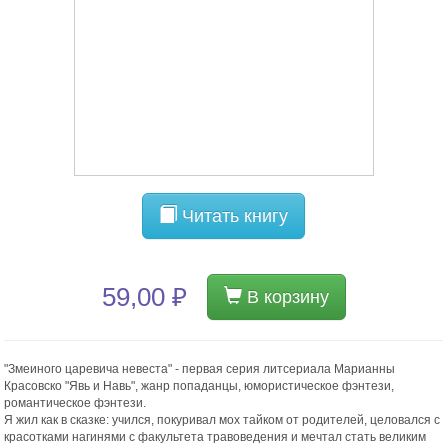
Читать книгу
59,00 ₽
В корзину
"Змеиного царевича невеста" - первая серия литсериала Марианны
Красовско "Явь и Навь", жанр попаданцы, юмористическое фэнтези,
романтическое фэнтези.
Я жил как в сказке: учился, покуривал мох тайком от родителей, целовался с
красотками нагинями с факультета травоведения и мечтал стать великим