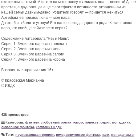
охотником за тьмой. А потом на мою голову свалилась она — невеста! Да не
простая, а двуногая, да еще с артефактом истинности, украденным из
нашей семьи давным-давно. Родители говорят — придётся жениться.
Артефакт ее признал, она — моя пара.
Да что б я в болоте утонул! Я ж наг из некогда царского рода! Какая в хвост
пара, кто вообще сейчас в это верит?
Содержание литсериала "Явь и Навь":
Серия 1. Змеиного царевича невеста
Серия 2. Змеиного царевича жена
Серия 3. Змеиного царевича сапоги
Серия 4. Змеиного царевича корона
Возрастные ограничения 16+
© Красовская Марианна
© ИДДК
438 просмотров
Категории:
фэнтези
,
любовный роман
,
юмор
,
повесть
,
серия
,
попаданка
,
любовное фэнтези
,
компания иддк
Тэги:
неунывающая героиня
,
юмористическое фэнтези
,
наги
,
попаданцы в