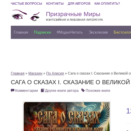
ЧАСТЫЕ ВОПРОСЫ
КОНТАКТЫ
ДЛЯ АВТОРОВ
КАК ОПЛАТИТЬ?
Призрачные Миры
ФЭНТЕЗИЙНАЯ И ЛЮБОВНАЯ ЛИТЕРАТУРА
Главная
Подписки
#МодноЧитать
Эксклюзив
Бестсел
Главная
»
Магазин
»
По Алисия
» Cага о сказах I. Сказание о Великой 
CАГА О СКАЗАХ I. СКАЗАНИЕ О ВЕЛИКО
Комментарии
Другие книги автора
Похожие книги
1