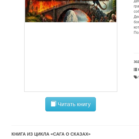
Де
гр
соб
Де
бо
ко
По
30
Читать книгу
КНИГА ИЗ ЦИКЛА «
САГА О СКАЗАХ
»