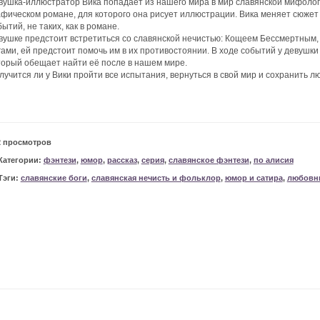
вушка-иллюстратор Вика попадает из нашего мира в мир славянской мифологии
афическом романе, для которого она рисует иллюстрации. Вика меняет сюжет 
ытий, не таких, как в романе.
вушке предстоит встретиться со славянской нечистью: Кощеем Бессмертным, 
гами, ей предстоит помочь им в их противостоянии. В ходе событий у девушк
торый обещает найти её после в нашем мире.
лучится ли у Вики пройти все испытания, вернуться в свой мир и сохранить л
2 просмотров
Категории:
фэнтези
,
юмор
,
рассказ
,
серия
,
славянское фэнтези
,
по алисия
Тэги:
славянские боги
,
славянская нечисть и фольклор
,
юмор и сатира
,
любовн