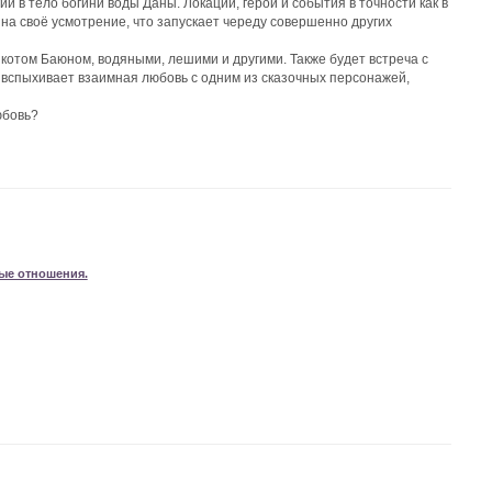
 в тело богини воды Даны. Локации, герои и события в точности как в
на своё усмотрение, что запускает череду совершенно других
котом Баюном, водяными, лешими и другими. Также будет встреча с
и вспыхивает взаимная любовь с одним из сказочных персонажей,
юбовь?
ые отношения.