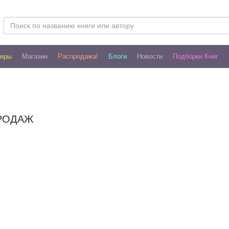
леры
Магазин
Распродажа!
Блоги
Новости
Подборки Книг
РОДАЖ