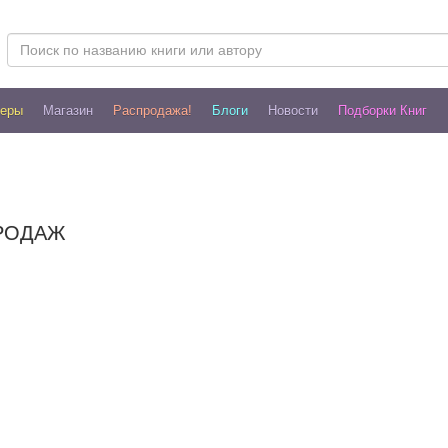
леры
Магазин
Распродажа!
Блоги
Новости
Подборки Книг
РОДАЖ