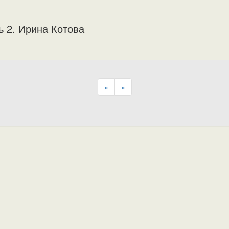
ь 2. Ирина Котова
«
»