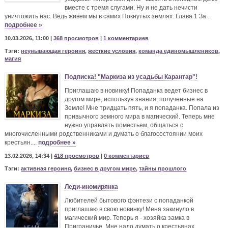
вместе с тремя слугами. Ну и не дать нечисти
уничтожить нас. Ведь живем мы в самих Покнутых землях. Глава 1 За...
подробнее »
10.03.2026, 11:00 |
368 просмотров
|
1 комментариев
Тэги:
неунывающая героиня
,
жесткие условия
,
команда единомышлеников
,
магия
Подписка! "Маркиза из усадьбы Карантар"!
Приглашаю в новинку! Попаданка ведет бизнес в
другом мире, используя знания, полученные на
Земле! Мне тридцать пять, и я попаданка. Попала из
привычного земного мира в магический. Теперь мне
нужно управлять поместьем, общаться с
многочисленными родственниками и думать о благосостоянии моих
крестьян....
подробнее »
13.02.2026, 14:34 |
418 просмотров
|
0 комментариев
Тэги:
активная героиня
,
бизнес в другом мире
,
тайны прошлого
Леди-иномирянка
Любителей бытового фэнтези с попаданкой
приглашаю в свою новинку! Меня закинуло в
магический мир. Теперь я - хозяйка замка в
Приграничье. Мне надо думать о крестьянах,