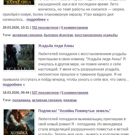
насыщенной, как и всё последнее время. Лето
кончилось, но темп работы не снизился — скорее,
приобрёл новую, более планомерную окраску. Утро каждого дня
начиналось...
подробнее »
28.03.2026, 10:11 |
702 просмотров
|
0 комментариев
Тэги:
активная героиня
,
бытовое фэнтези
,
восстановление усадьбы
Усадьба леди Анны
Любителей попаданок с восстановлением усадьбы
приглашаю в свою новинку. "Усадьба леди Анны" Я
очнулась в другом мире, не помня ничего о себе
настоящей. У меня есть разрушенная усадьба,
непонятное прошлое и туманное будущее. Я не
привыкла отступать и пойду вперед, чтобы узнать о себе все, что смогу....
подробнее »
18.03.2026, 09:44 |
537 просмотров
|
0 комментариев
Тэги:
попаданка
,
активная героиня
,
призрак
Подписка! "Хозяйка Покинутых земель"
Любителей попаданок-выживальщиц приглашаю в
свой новый роман! Я - попаданка. Из менеджера
стала владелицей разрушенного поместья и ветхой
усадьбы. Теперь моя цель - выжить в холодном доме