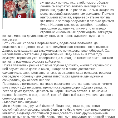
лучше всех получались: стебелек к стебельку
ложились аккуратно, головки выглядели так
роскошно, будто и не рвали их. Только каждое из
моих творений заговоренным выходило. Причем
никто, меня включая, заранее знать не мог, на
что именно заговор получился и сколько длиться
будет. Наденет кто, кроме хозяйки, подобное
природное украшение, и начнут с ним вещи
странные и необычные происходить. Как будто
венки с меня на других невезучесть мою перекладывали, пусть и не
насовсем.
Вот и сейчас, сплела я первый венок, подле себя положила, да
подхватила его девчонка мелкая, голубоглазая темноволосая пышечка
Дашка, дочь кухарки, да закружилась по полю, довольная обновкой. Ох,
малолетняя искательница приключений. Ведь семь ей в этом году
стукнуло, взрослая уже, соображает, а значит, не может не знать, как мои
венки на разумных существ действуют.
Пожав плечами и решив егозу мелкую не догонять, – ничего страшного с
ней случиться не должно было, - набрала я снова достаточно
одуванчиков, васильков, анютиных глазок, донника да ромашек, решила
очередную «обновку» для девчат плести, как вдалеке, где мужчины
собирались, крики послышались.
Поднялась с покрывала, на траве расстеленного, направилась в нужную
мне сторону. Да не дошла: прямо посередине дороги Дашку увидела:
летала дочка кухарки, держась за шарик. Высоко летала. С венком на
голове. Моргнула я раз, второй, третий. Дите всё выше улетало, да еще и
смеялось при этом.
- Марфа? Твои штучки?
Макс-оборотень, друг мой бывший. Подошел, встал рядом, стоит
спокойный, жизнью довольный, будто и не было меж нами недопонимания
никакого, в одежде спортивной (в ней доблесть свою другим мужчинам
показывать в разы удобней), брови лишь чуть нахмурил, за Дашкой следит