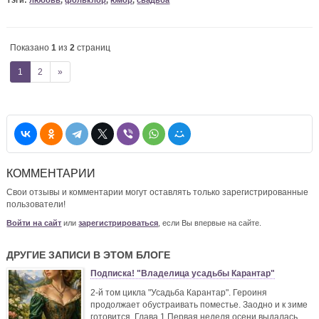
Тэги:
любовь
,
фольклор
,
юмор
,
свадьба
Показано
1
из
2
страниц
1
2
»
КОММЕНТАРИИ
Свои отзывы и комментарии могут оставлять только зарегистрированные
пользователи!
Войти на сайт
или
зарегистрироваться
, если Вы впервые на сайте.
ДРУГИЕ ЗАПИСИ В ЭТОМ БЛОГЕ
Подписка! "Владелица усадьбы Карантар"
2-й том цикла "Усадьба Карантар". Героиня
продолжает обустраивать поместье. Заодно и к зиме
готовится. Глава 1 Первая неделя осени выдалась