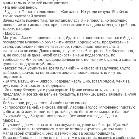
внимательно. А та всё выше улетает.
- На ней мой венок.
- Чудесно. Просто великолепно. Жди здесь. Не уходи никуда. Я сейчас
твоих родителей позову.
Зачем ждать именно там, где остановилась, я не поняла, но послушно
повеление это исполнила: приросла к земле и следила молча, как ребенок
высоту набирал.
- Марфа…
Матушка. Имя мое произнесла так, будто оно одно все несчастья и беды в
государстве мгновенно объяснить может. Хорошо хоть, продолжать не
стала, заклинание, мне не известное, только лишь произнесла, и
счастливая до визга Дашка назад опустилась, быстро, но безболезненно,
и, не сообразив даже, какой опасности в небе подвергалась, по
требованию Яги венок чудодейственный ей с почтением отдала, а сама на
гуляния к подружкам убежала.
- Может, тебя усыпить на время гуляний? – И смотрит задумчиво, будто
выбирает, сейчас на меня заклятием сна подействовать или чуток
подождать.
- За что, матушка? – Виктор. Подошел неслышно, встал рядом, меня за
руку взял. Хоть какая-то поддержка.
- За голову бездумную и руки дурные. Ну или вспомнить, что отец
предлагал, и все же на цепь ее посадить, в темнице. Дверь закрыть, а ключ
выбросить.
Добрые они, родные мои. И любят меня сильно.
- Я прослежу за ней, - и снова мягкий, ласковый голос. Мгновенно чувствую
себя этакой идиоточкой, пригретой в доме богатом из милости барской.
Эх, судьба-судьбинушка моя горькая. Все люди как люди. Одна я…
Марфа…
С гуляний, для меня на этот раз неудачных, ушли мы быстро. Муж мой
ими особо не интересовался, я же не желала окружающих под удары
магии своей стихийной, бессистемной раз за разом подводить.
Дома пообедали вначале плотно, затем в спальне закрылись и любовным