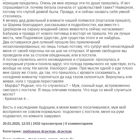
игрищам предались. Очень уж мне игрища эти по душе пришлись. И вот
спрашивается: почему бегала сначала от удовольствий таких? Наверное,
потому что глупой девкой была. Правда, я и сейчас назвать себя умной
стесняюсь.
К вечеру дед довольный в комнате нашей появился (порталом пришёл),
за Шарика благодарил, рассказывал в подробностях, как вместе с
Цербером на охрану владений своих живоглота сейчас натаскивает.
Бабушка и правда от нового питомца в восторг не пришла. Но уж лучше
места, чем Подземное Царство, для существа этого и не найдёшь.
Два оставшихся дня гуляний прошли без приключений
незапланированных, но лишь только потому, что супруг мой ненаглядный
меня от своей персоны ни на шаг не отпускал. И время свободное мы
проводили или за столом обеденным, или в постели.
А потом случилось нечто неожиданное и страшное: проснулась я
очередным утром и поняла вдруг, что голода привычного не чувствую, есть
вообще не хочу. Ни капли. Наоборот даже. При мысли одной о еде плохо
мне сразу же стало, да так, что пришлось с кровати соскакивать, в
соседнюю комнатку торопиться да над тазом склоняться. Вернулась еле
живая, ноги с трудом переставляя.
- Марфа? Родная, что-то случилось? – Муж, сонный еще, встревоженно
смотрел с постели. Я лишь плечами пожала. Что еще со мной случиться
могло?
- Брюхатая я…
Весть о наследнике будущем, в моем животе поселившемся, муж мой
воспринял не совсем нормально: подскочил с постели, меня на руки
подхватил, по комнате закружил.
20.01.2020, 12:03 |
2432 просмотров
|
0 комментариев
Категории:
любовное фэнтези, фэнтези