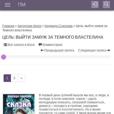
ПМ
Мен
Главная
»
Авторские блоги
»
Надежда Соколова
» Цель: выйти замуж за
Темного властелина
ЦЕЛЬ: ВЫЙТИ ЗАМУЖ ЗА ТЕМНОГО ВЛАСТЕЛИНА
Все записи в блоге
Комментарии
Предыдущая запись
Следующая запись
1
2
»
В первый день гуляний вышли мы все, и люди, и
нелюди, в поле широкое: парни – удаль
молодецкую показать, силушкой померяться,
девчата – посидеть в тенёчке, нарядами
похвастаться и посплетничать. Ну и венки
поплести, то само собой. У меня всегда венки эти