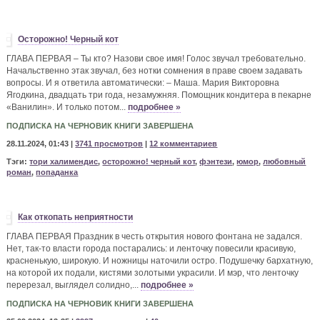
Осторожно! Черный кот
ГЛАВА ПЕРВАЯ – Ты кто? Назови свое имя! Голос звучал требовательно.
Начальственно этак звучал, без нотки сомнения в праве своем задавать
вопросы. И я ответила автоматически: – Маша. Мария Викторовна
Ягодкина, двадцать три года, незамужняя. Помощник кондитера в пекарне
«Ванилин». И только потом...
подробнее »
ПОДПИСКА НА ЧЕРНОВИК КНИГИ ЗАВЕРШЕНА
28.11.2024, 01:43 |
3741 просмотров
|
12 комментариев
Тэги:
тори халимендис
,
осторожно! черный кот
,
фэнтези
,
юмор
,
любовный
роман
,
попаданка
Как откопать неприятности
ГЛАВА ПЕРВАЯ Праздник в честь открытия нового фонтана не задался.
Нет, так-то власти города постарались: и ленточку повесили красивую,
красненькую, широкую. И ножницы наточили остро. Подушечку бархатную,
на которой их подали, кистями золотыми украсили. И мэр, что ленточку
перерезал, выглядел солидно,...
подробнее »
ПОДПИСКА НА ЧЕРНОВИК КНИГИ ЗАВЕРШЕНА