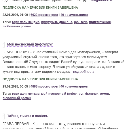
ПОДПИСКА НА ЧЕРНОВИК КНИГИ ЗАВЕРШЕНА
22.01.2026, 01:09 |
6622 просмотров
|
40 комментариев
Тэги:
тори халимендис
,
приручить дракона
,
фэнтези
,
приключения
,
любовный роман
Мой несносный (не)супруг
ГЛАВА ПЕРВАЯ – У нас отличный номер для молодоженов, – заверял
услужливый смуглый юноша того, кто притворялся моим мужем. –
Великолепный! С чудесным видом! Вашей супруге понравится. Вежливый
наклон головы в мою сторону. Я кисло улыбнулась и сжала ладони в
кулаки под прикрытием широких складок...
подробнее »
ПОДПИСКА НА ЧЕРНОВИК КНИГИ ЗАВЕРШЕНА
29.09.2025, 00:05 |
4885 просмотров
|
40 комментариев
Тэги:
тори халимендис
,
мой несносный (не)супруг
,
фэнтези
,
юмор
,
любовный роман
Тайны, тыквы и любовь
ГЛАВА ПЕРВАЯ – Кар… кха-кха, – от удивления я запнулась и
закашлялась, – картошка? Как вы себе это представляете? Арабелла