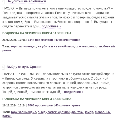
Не убить и не влюбиться
ПРОЛОГ – Вы ведь понимаете, что ваше имущество пойдет с молотка? –
Голос адвоката негромок и ласков. Если вслушиваться в интонации, не
задумываться о смысле жутких слов, то можно и поверить, будто законник
желает нам добра. – Вы останетесь без крыши над головой. Вынуждены
будете переехать в дом...
подробнее »
ПОДПИСКА НА ЧЕРНОВИК КНИГИ ЗАВЕРШЕНА
26.02.2025, 17:06 |
6144 просмотров
|
40 комментариев
Тэги:
тори халимендис
,
не убить и не влюбиться
,
фэнтези
,
юмор
,
любовный
роман
Выйду замуж. Срочно!
ГЛАВА ПЕРВАЯ – Линка! – послышалось из-за куста отцветающей сирени.
– Линка, иди сюда! Я свернула с тропинки и обогнула куст. С обратной
стороны стояла покосившаяся лавочка, а на ней, забравшись с ногами,
устроился рыжеволосый веснушчатый мальчуган десяти лет от роду.
Тощий, длинный, немного нескладный,...
подробнее »
ПОДПИСКА НА ЧЕРНОВИК КНИГИ ЗАВЕРШЕНА
16.12.2024, 16:24 |
5563 просмотров
|
40 комментариев
Тэги:
тори халимендис
,
выйду замуж. срочно!
,
фэнтези
,
юмор
,
любовный
роман