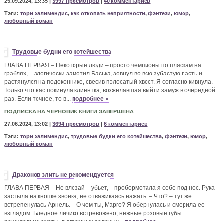
25.09.2024, 13:35 |
3997 просмотров
|
40 комментариев
Тэги:
тори халимендис
,
как откопать неприятности
,
фэнтези
,
юмор
,
любовный роман
Трудовые будни его котейшества
ГЛАВА ПЕРВАЯ – Некоторые люди – просто чемпионы по пляскам на
граблях, – элегически заметил Баська, зевнул во всю зубастую пасть и
растянулся на подоконнике, свесив полосатый хвост. Я согласно кивнула.
Только что нас покинула клиентка, возжелавшая выйти замуж в очередной
раз. Если точнее, то в...
подробнее »
ПОДПИСКА НА ЧЕРНОВИК КНИГИ ЗАВЕРШЕНА
27.06.2024, 13:02 |
3694 просмотров
|
6 комментариев
Тэги:
тори халимендис
,
трудовые будни его котейшества
,
фэнтези
,
юмор
,
любовный роман
Драконов злить не рекомендуется
ГЛАВА ПЕРВАЯ – Не влезай – убьет, – пробормотала я себе под нос. Рука
застыла на кнопке звонка, не отваживаясь нажать. – Что? – тут же
встрепенулась Арнель. – О чем ты, Марго? Я обернулась и смерила ее
взглядом. Бледное личико встревожено, нежные розовые губы