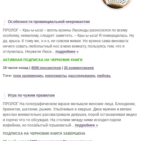
Особенности провинциальной некромантии
ПРОЛОГ – Кры-ы-ыса! – вопль кузины Люсинды разносился по всему
особняку, немалому, следует заметить. – Кры-ы-ыса! Я поморщилась. Ну
да, крыса. К тому же, э-э-э, не совсем живая. Но кузина сама виновата:
нечего совать любопытный нос в мою комнату, пользуясь тем, что я
отлучилась. Неужели Люси...
подробнее »
АКТИВНАЯ ПОДПИСКА НА ЧЕРНОВИК КНИГИ
18 часов назад |
4508 просмотров
|
25 комментариев
Тэги:
тори халимендис
,
некроманты
,
расследование
,
любовь
Игра по чужим правилам
ПРОЛОГ На голографическом экране мелькали женские лица. Блондинки,
брюнетки, шатенки, рыжие. Улыбчивые и хмурые. Двое мужчин в мягких
креслах внимательно рассматривали девушек, порой останавливая видео
и горячо что-то обсуждая. На столике между ними исходил паром
кофейник, но позабытый горьковатый...
подробнее »
ПОДПИСКА НА ЧЕРНОВИК КНИГИ ЗАВЕРШЕНА