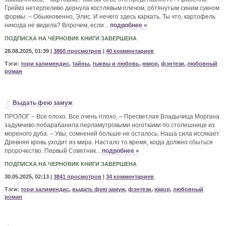
Грейвз нетерпеливо дернула костлявым плечом, обтянутым синим сукном
формы. – Обыкновенно, Элис. И нечего здесь каркать. Ты что, картофель
никогда не видела? Впрочем, если...
подробнее »
ПОДПИСКА НА ЧЕРНОВИК КНИГИ ЗАВЕРШЕНА
28.08.2025, 01:39 |
3860 просмотров
|
40 комментариев
Тэги:
тори халимендис
,
тайны
,
тыквы и любовь
,
юмор
,
фэнтези
,
любовный
роман
Выдать фею замуж
ПРОЛОГ – Все плохо. Все очень плохо, – Пресветлая Владычица Моргана
задумчиво побарабанила перламутровыми ноготками по столешнице из
мореного дуба. – Увы, сомнений больше не осталось. Наша сила иссякает.
Древняя кровь уходит из мира. Настало то время, когда должно сбыться
пророчество. Первый Советник...
подробнее »
ПОДПИСКА НА ЧЕРНОВИК КНИГИ ЗАВЕРШЕНА
30.05.2025, 02:13 |
3841 просмотров
|
34 комментариев
Тэги:
тори халимендис
,
выдать фею замуж
,
фэнтези
,
юмор
,
любовный
роман