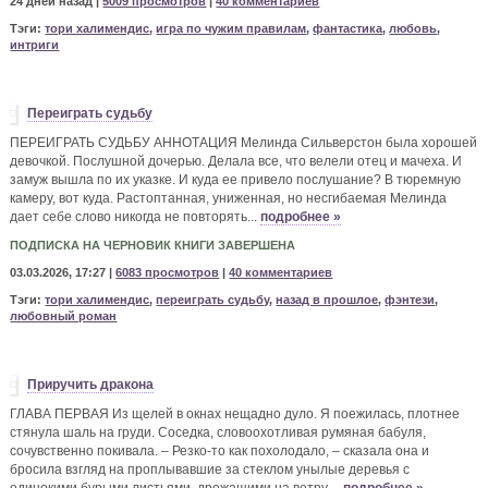
24 дней назад |
5009 просмотров
|
40 комментариев
Тэги:
тори халимендис
,
игра по чужим правилам
,
фантастика
,
любовь
,
интриги
Переиграть судьбу
ПЕРЕИГРАТЬ СУДЬБУ АННОТАЦИЯ Мелинда Сильверстон была хорошей
девочкой. Послушной дочерью. Делала все, что велели отец и мачеха. И
замуж вышла по их указке. И куда ее привело послушание? В тюремную
камеру, вот куда. Растоптанная, униженная, но несгибаемая Мелинда
дает себе слово никогда не повторять...
подробнее »
ПОДПИСКА НА ЧЕРНОВИК КНИГИ ЗАВЕРШЕНА
03.03.2026, 17:27 |
6083 просмотров
|
40 комментариев
Тэги:
тори халимендис
,
переиграть судьбу
,
назад в прошлое
,
фэнтези
,
любовный роман
Приручить дракона
ГЛАВА ПЕРВАЯ Из щелей в окнах нещадно дуло. Я поежилась, плотнее
стянула шаль на груди. Соседка, словоохотливая румяная бабуля,
сочувственно покивала. – Резко-то как похолодало, – сказала она и
бросила взгляд на проплывавшие за стеклом унылые деревья с
одинокими бурыми листьями, дрожащими на ветру....
подробнее »