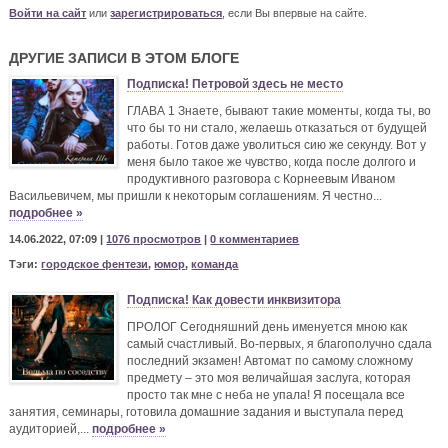
Войти на сайт
или
зарегистрироваться
, если Вы впервые на сайте.
ДРУГИЕ ЗАПИСИ В ЭТОМ БЛОГЕ
Подписка! Петровой здесь не место
ГЛАВА 1 Знаете, бывают такие моменты, когда ты, во
что бы то ни стало, желаешь отказаться от будущей
работы. Готов даже уволиться сию же секунду. Вот у
меня было такое же чувство, когда после долгого и
продуктивного разговора с Корнеевым Иваном
Васильевичем, мы пришли к некоторым соглашениям. Я честно...
подробнее »
14.06.2022, 07:09 |
1076 просмотров
|
0 комментариев
Тэги:
городское фентези
,
юмор
,
команда
Подписка! Как довести инквизитора
ПРОЛОГ Сегодняшний день именуется мною как
самый счастливый. Во-первых, я благополучно сдала
последний экзамен! Автомат по самому сложному
предмету – это моя величайшая заслуга, которая
просто так мне с неба не упала! Я посещала все
занятия, семинары, готовила домашние задания и выступала перед
аудиторией,...
подробнее »