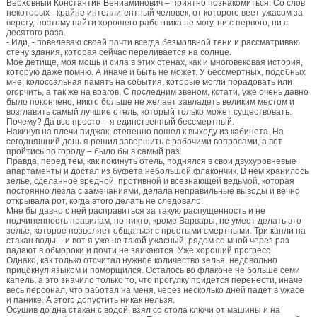
Верховный Константин Вениаминович – приятно познакомиться. Со слов
некоторых - крайне интеллигентный человек, от которого веет ужасом за
версту, поэтому найти хорошего работника не могу, ни с первого, ни с
десятого раза.
- Иди, - повелеваю своей почти всегда безмолвной тени и рассматриваю
стену здания, которая сейчас переливается на солнце.
Мое детище, моя мощь и сила в этих стенах, как и многовековая история,
которую даже помню. А иначе и быть не может. У бессмертных, подобных
мне, колоссальная память на события, которые могли порадовать или
огорчить, а так же на врагов. С последним звеном, кстати, уже очень давно
было покончено, никто больше не желает завладеть великим местом и
возглавить самый лучшие отель, который только может существовать.
Почему? Да все просто – я единственный бессмертный.
Накинув на плечи пиджак, степенно пошел к выходу из кабинета. На
сегодняшний день я решил завершить с рабочими вопросами, а вот
пройтись по городу – было бы в самый раз.
Правда, перед тем, как покинуть отель, поднялся в свои двухуровневые
апартаменты и достал из буфета небольшой флакончик. В нем хранилось
зелье, сделанное вредной, противной и всезнающей ведьмой, которая
постоянно лезла с замечаниями, делала неправильные выводы и вечно
открывала рот, когда этого делать не следовало.
Мне бы давно с ней расправиться за такую распущенность и не
подчиненность правилам, но никто, кроме Варвары, не умеет делать это
зелье, которое позволяет общаться с простыми смертными. Три капли на
стакан воды – и вот я уже не такой ужасный, рядом со мной через раз
падают в обмороки и почти не заикаются. Уже хороший прогресс.
Однако, как только отсчитал нужное количество зелья, недовольно
прицокнул языком и поморщился. Осталось во флаконе не больше семи
капель, а это значило только то, что прогулку придется перенести, иначе
весь персонал, что работал на меня, через несколько дней падет в ужасе
и панике. А этого допустить никак нельзя.
Осушив до дна стакан с водой, взял со стола ключи от машины и на