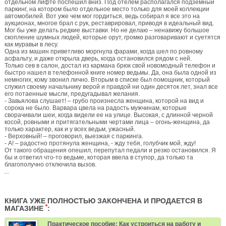
отдельном лифте поспешил вниз. Под отелем располагался подземный
паркинг, на котором было отдельное место только для моей коллекции
автомобилей. Вот уже чем мог гордиться, ведь собирал я все это на
аукционах, многое брал с рук, реставрировал, приводя в идеальный вид.
Мог бы уже делать редкие выставки. Но не делаю – ненавижу большое
скопление шумных людей, которые орут, громко разговаривают и суетятся
как муравьи в лесу.
Одна из машин приветливо моргнула фарами, когда шел по ровному
асфальту, и даже открыла дверь, когда остановился рядом с ней.
Только сев в салон, достал из кармана брюк свой новомодный телефон и
быстро нашел в телефонной книге номер ведьмы. Да, она была одной из
немногих, кому звонил лично. Вторым в списке был помощник, который
служил своему начальнику верой и правдой ни один десяток лет, знал все
его потаенные мысли, предугадывал желания.
- Завьялова слушает! – грубо произнесла женщина, которой на вид и
сорока не было. Варвара цвела на радость мужчинам, которые
сворачивали шеи, когда видели ее на улице. Высокая, с длинной черной
косой, ровными и притягательными чертами лица – огонь-женщина, да
только характер, как и у всех ведьм, ужасный.
- Верховный! – проговорил, выезжая с паркинга.
- А! – радостно протянула женщина, - жду тебя, голубчик мой, жду!
От такого обращения опешил, перепутал педали и резко остановился. Я
бы и ответил что-то ведьме, которая ввела в ступор, да только та
благополучно отключила вызов.
...
КНИГА УЖЕ ПОЛНОСТЬЮ ЗАКОНЧЕНА И ПРОДАЕТСЯ В
*
МАГАЗИНЕ
:
Практическое пособие: Как устроиться на работу и