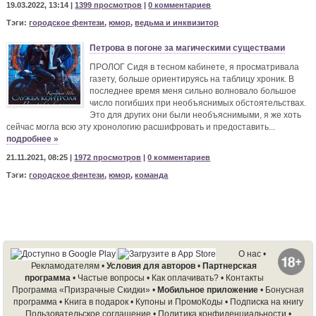
19.03.2022, 13:14 |
1399 просмотров
|
0 комментариев
Тэги:
городское фентези
,
юмор
,
ведьма и инквизитор
Петрова в погоне за магическими существами
ПРОЛОГ Сидя в тесном кабинете, я просматривала
газету, больше ориентируясь на таблицу хроник. В
последнее время меня сильно волновало большое
число погибших при необъяснимых обстоятельствах.
Это для других они были необъяснимыми, я же хоть
сейчас могла всю эту хронологию расшифровать и предоставить...
подробнее »
21.11.2021, 08:25 |
1972 просмотров
|
0 комментариев
Тэги:
городское фентези
,
юмор
,
команда
О нас
•
Рекламодателям
•
Условия для авторов
•
Партнерская
программа
•
Частые вопросы
•
Как оплачивать?
•
Контакты
Программа «Призрачные Скидки»
•
Мобильное приложение
•
Бонусная
программа
•
Книга в подарок
•
Купоны и ПромоКоды
•
Подписка на книгу
Пользовательское соглашение
•
Политика конфиденциальности
•