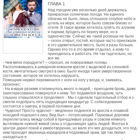
ГЛАВА 1
Над городом уже несколько дней держалась
прекрасная солнечная погода. Ни единого
облачка не было, лишь сплошное голубое небо и
штиль на море, которое было совсем близко от
отеля. В такое время хотелось гулять по аллеям
и паркам, бродить по берегу моря, но в
одиночестве. Сейчас же такой роскоши не было
– сезон открыт, гостей, которые часто приезжали
в это удивительное место, было в разы больше.
Однако кто-то в это время отдыхал, а кому-то
приходилось и работать. Не так тщательно, но
все же.
- Чем меня порадуете? – спросил, не поворачивая головы.
Расположившись в шикарном кожаном кресле с выделкой из слоновой
кости, мечтательно смотрел в окно. Было иногда такое умиротворенное
состояние, которое не хотелось нарушать.
Помощник нервно переминался с ноги на ногу у входа, и, заикаясь,
произнес:
- На в-ваше резюме откликнулось много л-людей, - приподняв бровь, даже
заинтересованно повернулся к нему. Тот подавился воздухом, чуть
слышно откашлялся и продолжил: - Мы с-сделали тщательный отбор и с-
смогли подобрать пять подходящих кандидатур. С-собеседование
состоятся з-завтра, в первой половине дня.
- Чудесно! Просто чудесно! – медленно поднялся из кресла и плавной
походкой подошел к окну. Вид был – потрясающий. Парковые дорожки
переплетались между собой в причудливые узоры и совсем немного
вытягивали нужной живой силы у отдыхающих здесь людей. Фонтан в
центре дарил покой и умиротворение, но мало кто мог догадаться, что под
ним проходит вереница коридоров в подземный храм, где так любил
находиться я.