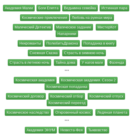
Академия Магии
Боги Египта
Ведьмина семейка
Истинная пара
Космические приключения
Любовь на руинах мира
Магический Детектив
Магическое задание
МистерКот
Напарники
Некроманты
ПолюбитьДракона
Попаданка в книгу
Снежная Сказка
Страсть в зимнюю ночь
Страсть в летнюю ночь
Тайна дома
У нагов маги
Фазенда
***
Космическая академия
Космическая академия. Сезон 2
Космическая попаданка
Космический договор
Космический отбор
Космический отпуск
Космический переезд
Космическое наследство
Откровенный космос
Ледяная планета
***
Академия ЭНУМ
Невеста-Фея
Тыквовство