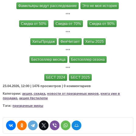
Фамильяры ведут расследование
Это не моя история
***
Скидка от 50%
Скидка от 70%
Скидка от 90%
***
ХитыПродаж
ФеяЧитает
Хиты 2025
***
Бестселлер месяца
Бестселлер сезона
***
БЕСТ 2024
БЕСТ 2025
23.04.2026, 12:00 |
1476 просмотров
|
0 комментариев
Категории:
акция, скидка
,
новости от призрачных миров
,
книга уже в
продаже
,
акция #встилепм
Тэги:
призрачные миры