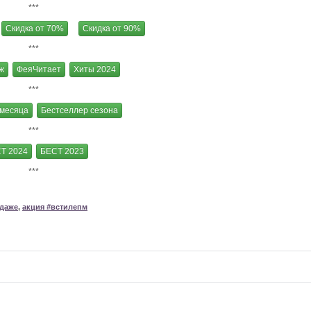
***
Скидка от 70%
Скидка от 90%
***
ж
ФеяЧитает
Хиты 2024
***
 месяца
Бестселлер сезона
***
Т 2024
БЕСТ 2023
***
одаже
,
акция #встилепм