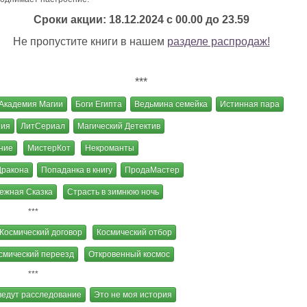
Сроки акции: 18.12.2024 с 00.00 до 23.59
Не пропустите книги в нашем
разделе распродаж!
***
Академия Магии
Боги Египта
Ведьмина семейка
Истинная пара
ния
ЛитСериал
Магический Детектив
ние
МистерКот
Некроманты
ракона
Попаданка в книгу
ПродаМастер
ежная Сказка
Страсть в зимнюю ночь
***
Космический договор
Космический отбор
смический переезд
Откровенный космос
***
едут расследование
Это не моя история