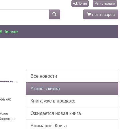
Логин
Регистрация
нет товаров
В Читалке
Все новости
новость →
Акция, скидка
ора как
Книга уже в продаже
Ожидается новая книга
 Уилл
бонентов,
Внимание! Книга