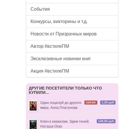
События
Конкурсы, викторины и т.д.
Новости от Призрачных миров
Автор #встилеПМ
Эксклюзивные новинки книг
Акция #встилеПМ
ДРУГИЕ ПОСЕТИТЕЛИ ТОЛЬКО ЧТО
КУПИЛИ...
129,00
1,29 руб
Один поцелуй до другого
мира. Анна Платунова
149,00 руб
Ключ к зеркалам. Эдем теней.
Наташа Оско