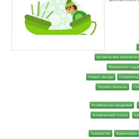
Космические приключе
Магическое зада
Новые звезды
ПолюбитьД
Профессионалы
Сн
Космическая академия
Космический отпуск
Ко
Тыквовство
Фамильяры в