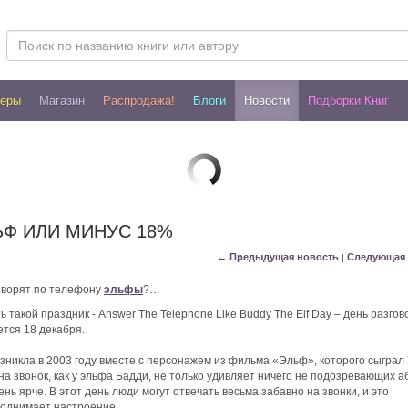
леры
Магазин
Распродажа!
Блоги
Новости
Подборки Книг
ЬФ ИЛИ МИНУС 18%
← Предыдущая новость
Следующая 
|
говорят по телефону
эльфы
?…
 такой праздник - Answer The Telephone Like Buddy The Elf Day – день разгов
ется 18 декабря.
зникла в 2003 году вместе с персонажем из фильма «Эльф», которого сыграл
на звонок, как у эльфа Бадди, не только удивляет ничего не подозревающих а
ень ярче. В этот день люди могут отвечать весьма забавно на звонки, и это
поднимает настроение.