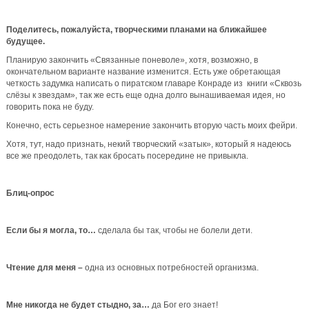
Поделитесь, пожалуйста, творческими планами на ближайшее
будущее.
Планирую закончить «Связанные поневоле», хотя, возможно, в
окончательном варианте название изменится. Есть уже обретающая
четкость задумка написать о пиратском главаре Конраде из книги «Сквозь
слёзы к звездам», так же есть еще одна долго вынашиваемая идея, но
говорить пока не буду.
Конечно, есть серьезное намерение закончить вторую часть моих фейри.
Хотя, тут, надо признать, некий творческий «затык», который я надеюсь
все же преодолеть, так как бросать посередине не привыкла.
Блиц-опрос
Если бы я могла, то…
сделала бы так, чтобы не болели дети.
Чтение для меня –
одна из основных потребностей организма.
Мне никогда не будет стыдно, за…
да Бог его знает!