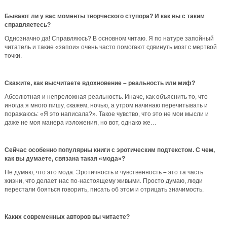
Бывают ли у вас моменты творческого ступора? И как вы с таким
справляетесь?
Однозначно да! Справляюсь? В основном читаю. Я по натуре запойный
читатель и такие «запои» очень часто помогают сдвинуть мозг с мертвой
точки.
Скажите, как высчитаете вдохновение – реальность или миф?
Абсолютная и непреложная реальность. Иначе, как объяснить то, что
иногда я много пишу, скажем, ночью, а утром начинаю перечитывать и
поражаюсь: «Я это написала?». Такое чувство, что это не мои мысли и
даже не моя манера изложения, но вот, однако же…
Сейчас особенно популярны книги с эротическим подтекстом. С чем,
как вы думаете, связана такая «мода»?
Не думаю, что это мода. Эротичность и чувственность
–
это та часть
жизни, что делает нас по-настоящему живыми. Просто думаю, люди
перестали бояться говорить, писать об этом и отрицать значимость.
Каких современных авторов вы читаете?