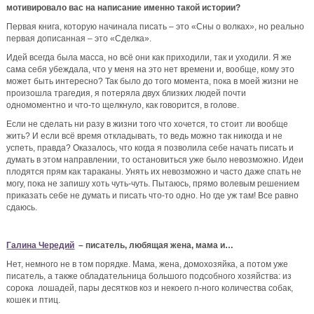
мотивировало вас на написание именно такой истории?
Первая книга, которую начинала писать – это «Сны о волках», но реально
первая дописанная – это «Сделка».
Идей всегда была масса, но всё они как приходили, так и уходили. Я же
сама себя убеждала, что у меня на это нет времени и, вообще, кому это
может быть интересно? Так было до того момента, пока в моей жизни не
произошла трагедия, я потеряла двух близких людей почти
одномоментно и что-то щелкнуло, как говорится, в голове.
Если не сделать ни разу в жизни того что хочется, то стоит ли вообще
жить? И если всё время откладывать, то ведь можно так никогда и не
успеть, правда? Оказалось, что когда я позволила себе начать писать и
думать в этом направлении, то остановиться уже было невозможно. Идеи
плодятся прям как тараканы. Унять их невозможно и часто даже спать не
могу, пока не запишу хоть чуть-чуть. Пытаюсь, прямо волевым решением
приказать себе не думать и писать что-то одно. Но где уж там! Все равно
сдаюсь.
Галина Чередий
– писатель, любящая жена, мама и…
Нет, немного не в том порядке. Мама, жена, домохозяйка, а потом уже
писатель, а также обладательница большого подсобного хозяйства: из
сорока лошадей, пары десятков коз и некоего n-ного количества собак,
кошек и птиц.