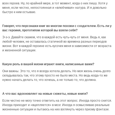
всех героев. Ну, по крайней мере, в тот момент, когда о них пишу. Хотя у
меня, если честно, непостоянная и «влюбчивая» натура. И я довольно
быстро к ним остываю.
Говорят, что персонажи книг во многом похожи с создателем. Есть ли у
вас героиня, прототипом которой вы взяли себя?
Э-э-э. Давайте скажем, что в каждой есть чуть-чуть от меня. Ведь я, как
любой человек, не оставалась статичной во времена разных периодов
жизни. Вот в каждой героине есть кусочек меня в зависимости от возраста
и жизненной ситуации.
Какую роль в вашей жизни играют книги, написанные вами?
Они важны. Это то, что я всегда хотела делать. Но моя жизнь очень долго
складывалась так, что этому просто не было места. Но ведь когда-то же
нужно начать делать то, что хочешь, а не только то, что должна.
А что вас вдохновляет на новые сюжеты, новые книги?
Если честно не могу точно ответить на этот вопрос. Иногда просто снится.
Иногда приходит и «вцепляется» в мозг. Иногда я осмысливаю реальные
жизненные ситуации и пытаюсь на них взглянуть через призму фэнтази.