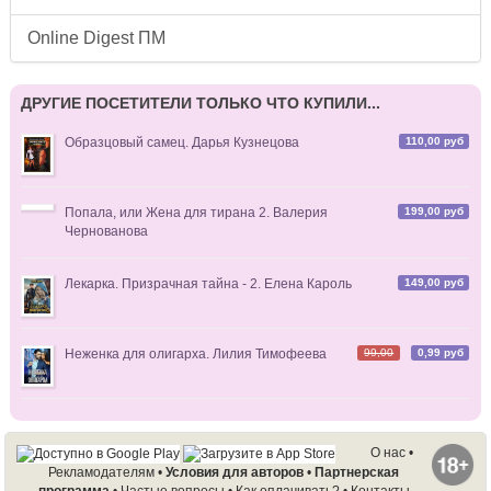
Online Digest ПМ
ДРУГИЕ ПОСЕТИТЕЛИ ТОЛЬКО ЧТО КУПИЛИ...
110,00 руб
Образцовый самец. Дарья Кузнецова
199,00 руб
Попала, или Жена для тирана 2. Валерия
Чернованова
149,00 руб
Лекарка. Призрачная тайна - 2. Елена Кароль
99,00
0,99 руб
Неженка для олигарха. Лилия Тимофеева
О нас
•
Рекламодателям
•
Условия для авторов
•
Партнерская
программа
•
Частые вопросы
•
Как оплачивать?
•
Контакты