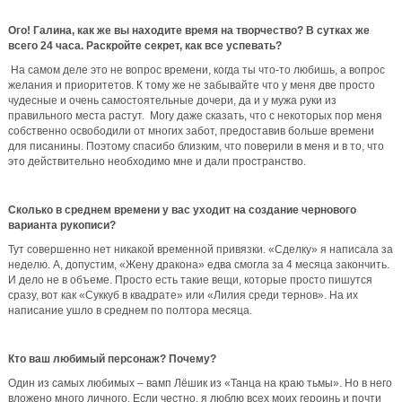
Ого! Галина, как же вы находите время на творчество? В сутках же
всего 24 часа. Раскройте секрет, как все успевать?
На самом деле это не вопрос времени, когда ты что-то любишь, а вопрос
желания и приоритетов. К тому же не забывайте что у меня две просто
чудесные и очень самостоятельные дочери, да и у мужа руки из
правильного места растут. Могу даже сказать, что с некоторых пор меня
собственно освободили от многих забот, предоставив больше времени
для писанины. Поэтому спасибо близким, что поверили в меня и в то, что
это действительно необходимо мне и дали пространство.
Сколько в среднем времени у вас уходит на создание чернового
варианта рукописи?
Тут совершенно нет никакой временной привязки. «Сделку» я написала за
неделю. А, допустим, «Жену дракона» едва смогла за 4 месяца закончить.
И дело не в объеме. Просто есть такие вещи, которые просто пишутся
сразу, вот как «Суккуб в квадрате» или «Лилия среди тернов». На их
написание ушло в среднем по полтора месяца.
Кто ваш любимый персонаж? Почему?
Один из самых любимых – вамп Лёшик из «Танца на краю тьмы». Но в него
вложено много личного. Если честно, я люблю всех моих героинь и почти