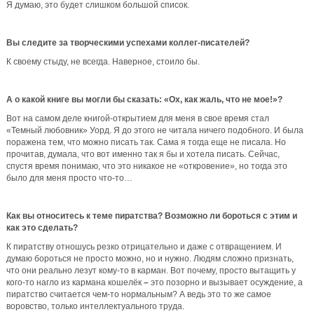
Я думаю, это будет слишком большой список.
Вы следите за творческими успехами коллег-писателей?
К своему стыду, не всегда. Наверное, стоило бы.
А о какой книге вы могли бы сказать: «Ох, как жаль, что не мое!»?
Вот на самом деле книгой-открытием для меня в свое время стал
«Темный любовник» Уорд. Я до этого не читала ничего подобного. И была
поражена тем, что можно писать так. Сама я тогда еще не писала. Но
прочитав, думала, что вот именно так я бы и хотела писать. Сейчас,
спустя время понимаю, что это никакое не «откровение», но тогда это
было для меня просто что-то…
Как вы относитесь к теме пиратства? Возможно ли бороться с этим и
как это сделать?
К пиратству отношусь резко отрицательно и даже с отвращением. И
думаю бороться не просто можно, но и нужно. Людям сложно признать,
что они реально лезут кому-то в карман. Вот почему, просто вытащить у
кого-то нагло из кармана кошелёк
–
это позорно и вызывает осуждение, а
пиратство считается чем-то нормальным? А ведь это то же самое
воровство, только интеллектуального труда.