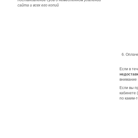
постановление суда о немедленном удалении
сайта и всех его копий
Оплаче
Если в те
недоставк
внимание 
Если вы п
кабинете 
по каким-