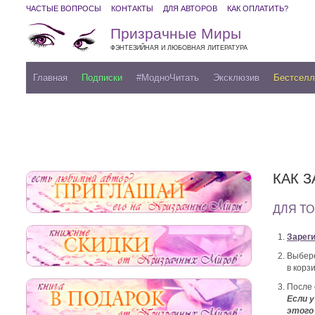
ЧАСТЫЕ ВОПРОСЫ
КОНТАКТЫ
ДЛЯ АВТОРОВ
КАК ОПЛАТИТЬ?
Призрачные Миры
ФЭНТЕЗИЙНАЯ И ЛЮБОВНАЯ ЛИТЕРАТУРА
Главная
Подписки
#МодноЧитать
Эксклюзив
Бестсел
КАК 
ДЛЯ ТО
Зарег
Выбер
в корз
После 
Если у
этого 