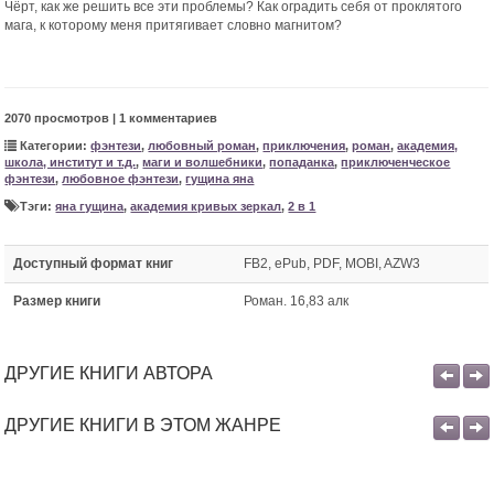
Чёрт, как же решить все эти проблемы? Как оградить себя от проклятого
мага, к которому меня притягивает словно магнитом?
2070 просмотров | 1 комментариев
Категории:
фэнтези
,
любовный роман
,
приключения
,
роман
,
академия,
школа, институт и т.д.
,
маги и волшебники
,
попаданка
,
приключенческое
фэнтези
,
любовное фэнтези
,
гущина яна
Тэги:
яна гущина
,
академия кривых зеркал
,
2 в 1
Доступный формат книг
FB2, ePub, PDF, MOBI, AZW3
Размер книги
Роман. 16,83 алк
ДРУГИЕ КНИГИ АВТОРА
ДРУГИЕ КНИГИ В ЭТОМ ЖАНРЕ