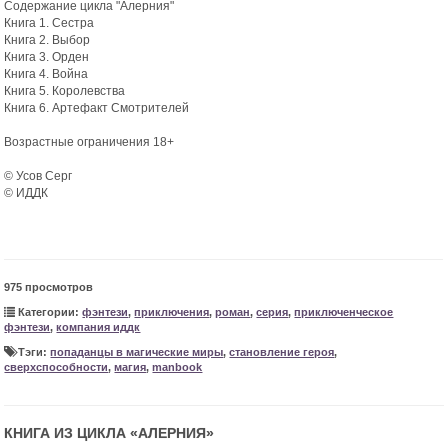
Содержание цикла "Алерния"
Книга 1. Сестра
Книга 2. Выбор
Книга 3. Орден
Книга 4. Война
Книга 5. Королевства
Книга 6. Артефакт Смотрителей
Возрастные ограничения 18+
© Усов Серг
© ИДДК
975 просмотров
Категории:
фэнтези
,
приключения
,
роман
,
серия
,
приключенческое
фэнтези
,
компания иддк
Тэги:
попаданцы в магические миры
,
становление героя
,
сверхспособности
,
магия
,
manbook
КНИГА ИЗ ЦИКЛА «
АЛЕРНИЯ
»