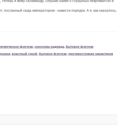
х, теперь я вижу саламандр, слушаю байки о страшных некромантах и
, посланный сюда императором - навести порядок. А я, как оказалось,
юченческое фэнтези
,
соколова надежда
,
бытовое фэнтези
ероиня
,
властный герой
,
бытовое фэнтези
,
противостояние характеров