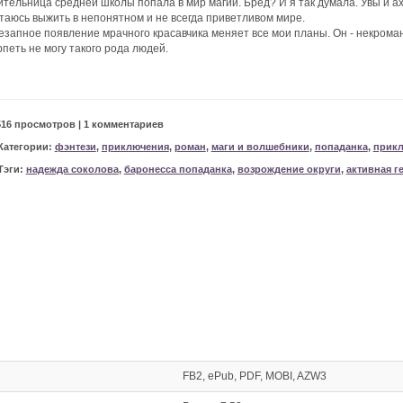
ительница средней школы попала в мир магии. Бред? И я так думала. Увы и а
таюсь выжить в непонятном и не всегда приветливом мире.
езапное появление мрачного красавчика меняет все мои планы. Он - некромант
рпеть не могу такого рода людей.
516 просмотров | 1 комментариев
Категории:
фэнтези
,
приключения
,
роман
,
маги и волшебники
,
попаданка
,
прикл
Тэги:
надежда соколова
,
баронесса попаданка
,
возрождение округи
,
активная г
FB2, ePub, PDF, MOBI, AZW3