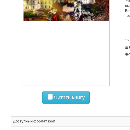
Уч
пы
Вн
те
15
Читать книгу
Доступный формат книг