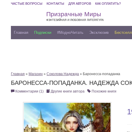
ЧАСТЫЕ ВОПРОСЫ
КОНТАКТЫ
ДЛЯ АВТОРОВ
КАК ОПЛАТИТЬ?
Призрачные Миры
ФЭНТЕЗИЙНАЯ И ЛЮБОВНАЯ ЛИТЕРАТУРА
Главная
Подписки
#МодноЧитать
Эксклюзив
Бестсел
Главная
»
Магазин
»
Соколова Надежда
» Баронесса-попаданка
БАРОНЕССА-ПОПАДАНКА. НАДЕЖДА СО
Комментарии (1)
Другие книги автора
Похожие книги
1