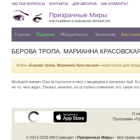
ЧАСТЫЕ ВОПРОСЫ
КОНТАКТЫ
ДЛЯ АВТОРОВ
КАК ОПЛАТИТЬ?
Призрачные Миры
ФЭНТЕЗИЙНАЯ И ЛЮБОВНАЯ ЛИТЕРАТУРА
Главная
Подписки
#МодноЧитать
Эксклюзив
Бестсел
БЕРОВА ТРОПА. МАРИАННА КРАСОВСКА
Книга
«Берова тропа. Марианна Красовская»
недоступна для прод
Молодой княжич Ольг встретился в лесу с медведем и проиграл бой. Его
не то, чего ждал. Убежал, конечно, но остались сомнения: кто такая эта
О н
Программа «П
© 2013-2026 ИМ Самиздат «
Призрачные Миры
» - Все права 