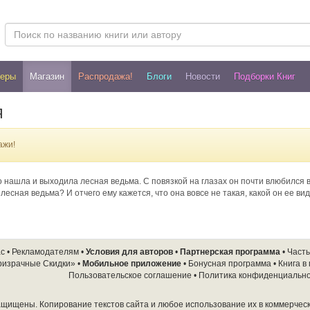
леры
Магазин
Распродажа!
Блоги
Новости
Подборки Книг
Я
ажи!
 нашла и выходила лесная ведьма. С повязкой на глазах он почти влюбился в з
 лесная ведьма? И отчего ему кажется, что она вовсе не такая, какой он ее ви
ас
•
Рекламодателям
•
Условия для авторов
•
Партнерская программа
•
Част
ризрачные Скидки»
•
Мобильное приложение
•
Бонусная программа
•
Книга в
Пользовательское соглашение
•
Политика конфиденциальн
защищены. Копирование текстов сайта и любое использование их в коммерчес