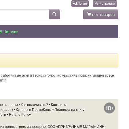
Логин
Регистрация
нет товаров
В Читалке
аботливые руки и звонкий голос, но увы, сняв повязку, увидел вовсе
дит?
ые вопросы
•
Как оплачивать?
•
Контакты
 подарок
•
Купоны и ПромоКоды
•
Подписка на книгу
ости
•
Refund Policy
ких целях строго запрещено.
ООО «ПРИЗРАЧНЫЕ МИРЫ» ИНН: