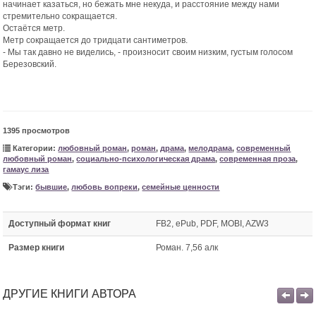
начинает казаться, но бежать мне некуда, и расстояние между нами
стремительно сокращается.
Остаётся метр.
Метр сокращается до тридцати сантиметров.
- Мы так давно не виделись, - произносит своим низким, густым голосом
Березовский.
1395 просмотров
Категории:
любовный роман
,
роман
,
драма
,
мелодрама
,
современный
любовный роман
,
социально-психологическая драма
,
современная проза
,
гамаус лиза
Тэги:
бывшие
,
любовь вопреки
,
семейные ценности
Доступный формат книг
FB2, ePub, PDF, MOBI, AZW3
Размер книги
Роман. 7,56 алк
ДРУГИЕ КНИГИ АВТОРА