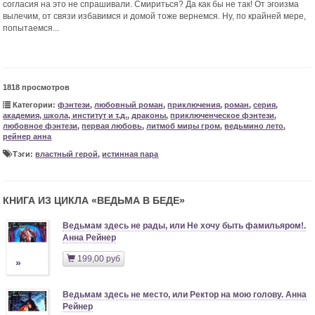
согласия на это не спрашивали. Смириться? Да как бы не так! От эгоизма
вылечим, от связи избавимся и домой тоже вернемся. Ну, по крайней мере,
попытаемся...
1818 просмотров
Категории:
фэнтези
,
любовный роман
,
приключения
,
роман
,
серия
,
академия, школа, институт и т.д.
,
драконы
,
приключенческое фэнтези
,
любовное фэнтези
,
первая любовь
,
литмоб миры гром
,
ведьмино лето
,
рейнер анна
Тэги:
властный герой
,
истинная пара
КНИГА ИЗ ЦИКЛА «
ВЕДЬМА В БЕДЕ
»
Ведьмам здесь не рады, или Не хочу быть фамильяром!.
Анна Рейнер
199,00 руб
»
Ведьмам здесь не место, или Ректор на мою голову. Анна
Рейнер