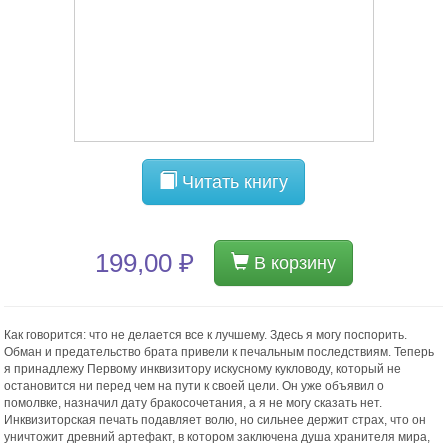
Читать книгу
199,00 ₽
В корзину
Как говорится: что не делается все к лучшему. Здесь я могу поспорить.
Обман и предательство брата привели к печальным последствиям. Теперь
я принадлежу Первому инквизитору искусному кукловоду, который не
остановится ни перед чем на пути к своей цели. Он уже объявил о
помолвке, назначил дату бракосочетания, а я не могу сказать нет.
Инквизиторская печать подавляет волю, но сильнее держит страх, что он
уничтожит древний артефакт, в котором заключена душа хранителя мира,