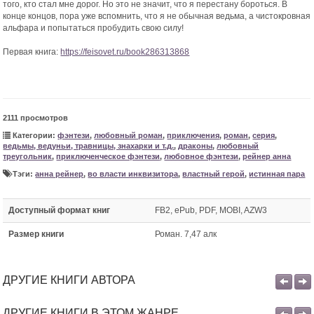
того, кто стал мне дорог. Но это не значит, что я перестану бороться. В
конце концов, пора уже вспомнить, что я не обычная ведьма, а чистокровная
альфара и попытаться пробудить свою силу!
Первая книга:
https://feisovet.ru/book286313868
2111 просмотров
Категории:
фэнтези
,
любовный роман
,
приключения
,
роман
,
серия
,
ведьмы, ведуньи, травницы, знахарки и т.д.
,
драконы
,
любовный
треугольник
,
приключенческое фэнтези
,
любовное фэнтези
,
рейнер анна
Тэги:
анна рейнер
,
во власти инквизитора
,
властный герой
,
истинная пара
Доступный формат книг
FB2, ePub, PDF, MOBI, AZW3
Размер книги
Роман. 7,47 алк
ДРУГИЕ КНИГИ АВТОРА
ДРУГИЕ КНИГИ В ЭТОМ ЖАНРЕ