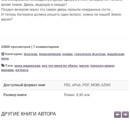
кроме земли. Дверь, ведущую в никуда?
Поздно вечером через эту самую дверь пришли нежданные гости…
И теперь Катерина должна решить один вопрос: нужна ли нашей Земле
магия?
23600 просмотров | 7 комментариев
Категории:
фэнтези
,
приключения
,
роман
,
городское фэнтези
,
дашевская
анна
Тэги:
анна дашевская
,
все что меня не убило
,
магия
,
переход между
мирами
,
интриги
Доступный формат книг
FB2, ePub, PDF, MOBI, AZW3
Размер книги
Роман. 8,90 алк
ДРУГИЕ КНИГИ АВТОРА