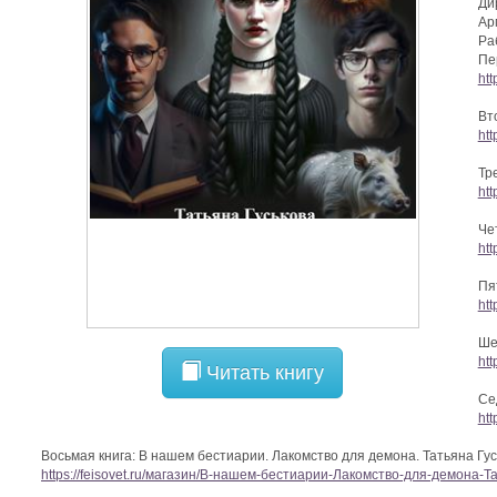
Ди
Ар
Ра
Пе
ht
Вт
ht
Тр
ht
Че
ht
Пя
ht
Ше
ht
Читать книгу
Се
ht
Восьмая книга: В нашем бестиарии. Лакомство для демона. Татьяна Гу
https://feisovet.ru/магазин/В-нашем-бестиарии-Лакомство-для-демона-Т