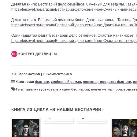
Девятая книга: Бестиарий дело семейное. Суженый для ведьмы. Татьян
https://feisovet.ru/магазин/Бестиарий-дело-семейное-Суженый-для-вед
Десятая книга: Бестиарий дело семейное. Драконья нянька. Татьяна Гу
https://feisovet.ru/магазин/Бестиарий-дело-семейное-Драконья-нянька-
Одиннадцатая книга: Бестиарий дело семейное. Счастье мантикорье. Т
https://feisovet.ru/магазин/Бестиарий-дело-семейное-Счастье-мантикор
КОНТЕНТ ДЛЯ ЛИЦ 18+
18+
7115 просмотров | 10 комментариев
Категории:
фэнтези
,
любовный роман
,
повесть
,
городское фэнтези
,
се
Тэги:
татьяна гуськова
,
в нашем бестиарии
,
новая метла
,
производств
КНИГА ИЗ ЦИКЛА «
В НАШЕМ БЕСТИАРИИ
»
»
»