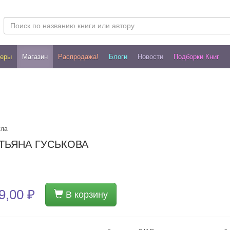
леры
Магазин
Распродажа!
Блоги
Новости
Подборки Книг
тла
АТЬЯНА ГУСЬКОВА
9,00 ₽
В корзину