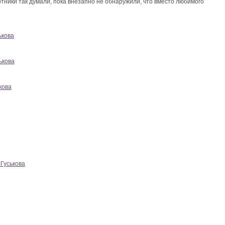
тники так думали, пока внезапно не обнаружили, что вместо любимого
ькова
ькова
кова
-Гуськова