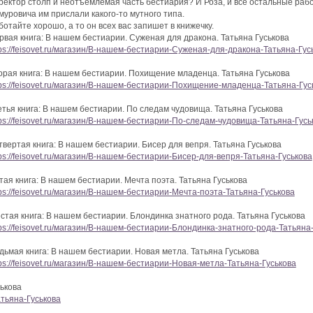
ректор столп и неотъемлемая часть бестиария? И Роза, и все остальные рабо
муровича им прислали какого-то мутного типа.
ботайте хорошо, а то он всех вас запишет в книжечку.
рвая книга: В нашем бестиарии. Суженая для дракона. Татьяна Гуськова
tps://feisovet.ru/магазин/В-нашем-бестиарии-Суженая-для-дракона-Татьяна-Гус
орая книга: В нашем бестиарии. Похищение младенца. Татьяна Гуськова
tps://feisovet.ru/магазин/В-нашем-бестиарии-Похищение-младенца-Татьяна-Гус
етья книга: В нашем бестиарии. По следам чудовища. Татьяна Гуськова
tps://feisovet.ru/магазин/В-нашем-бестиарии-По-следам-чудовища-Татьяна-Гусь
твертая книга: В нашем бестиарии. Бисер для вепря. Татьяна Гуськова
tps://feisovet.ru/магазин/В-нашем-бестиарии-Бисер-для-вепря-Татьяна-Гуськова
тая книга: В нашем бестиарии. Мечта поэта. Татьяна Гуськова
tps://feisovet.ru/магазин/В-нашем-бестиарии-Мечта-поэта-Татьяна-Гуськова
стая книга: В нашем бестиарии. Блондинка знатного рода. Татьяна Гуськова
tps://feisovet.ru/магазин/В-нашем-бестиарии-Блондинка-знатного-рода-Татьяна
дьмая книга: В нашем бестиарии. Новая метла. Татьяна Гуськова
tps://feisovet.ru/магазин/В-нашем-бестиарии-Новая-метла-Татьяна-Гуськова
ськова
атьяна-Гуськова