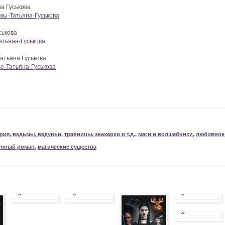
а Гуськова
ьмы-Татьяна-Гуськова
ськова
Татьяна-Гуськова
атьяна Гуськова
ье-Татьяна-Гуськова
рия
,
ведьмы, ведуньи, травницы, знахарки и т.д.
,
маги и волшебники
,
любовное
енный роман
,
магические существа
»
»
»
»