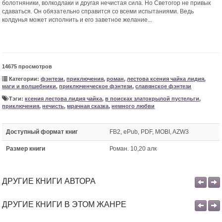
болотняники, волкодлаки и другая нечистая сила. Но Светогор не привык
сдаваться. Он обязательно справится со всеми испытаниями. Ведь
колдунья может исполнить и его заветное желание...
14675 просмотров
Категории:
фэнтези
,
приключения
,
роман
,
лестова ксения чайка лидия
,
маги и волшебники
,
приключенческое фэнтези
,
славянское фэнтези
Тэги:
ксения лестова лидия чайка
,
в поисках златокрылой пустельги
,
приключения
,
нечисть
,
мрачная сказка
,
немного любви
Доступный формат книг
FB2, ePub, PDF, MOBI, AZW3
Размер книги
Роман. 10,20 алк
ДРУГИЕ КНИГИ АВТОРА
ДРУГИЕ КНИГИ В ЭТОМ ЖАНРЕ