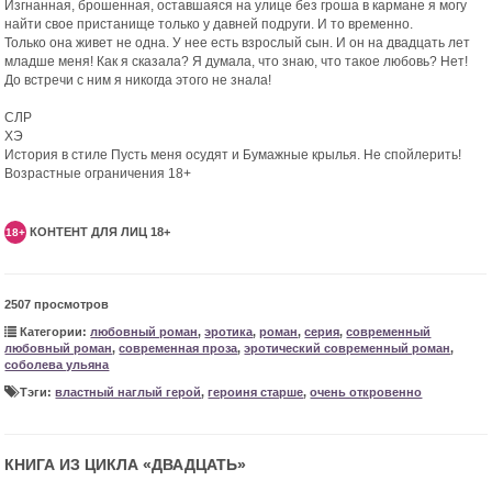
Изгнанная, брошенная, оставшаяся на улице без гроша в кармане я могу
найти свое пристанище только у давней подруги. И то временно.
Только она живет не одна. У нее есть взрослый сын. И он на двадцать лет
младше меня! Как я сказала? Я думала, что знаю, что такое любовь? Нет!
До встречи с ним я никогда этого не знала!
СЛР
ХЭ
История в стиле Пусть меня осудят и Бумажные крылья. Не спойлерить!
Возрастные ограничения 18+
КОНТЕНТ ДЛЯ ЛИЦ 18+
18+
2507 просмотров
Категории:
любовный роман
,
эротика
,
роман
,
серия
,
современный
любовный роман
,
современная проза
,
эротический современный роман
,
соболева ульяна
Тэги:
властный наглый герой
,
героиня старше
,
очень откровенно
КНИГА ИЗ ЦИКЛА «
ДВАДЦАТЬ
»