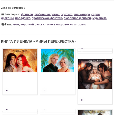
2468 просмотров
Категории:
фэнтези
,
любовный роман
,
эротика
,
миниатюра
,
серия
,
драконы
,
попаданка
,
эротическое фэнтези
,
любовное фэнтези
,
мур анита
Тэги:
мжм
,
короткий рассказ
,
очень откровенно и горячо
КНИГА ИЗ ЦИКЛА «
МИРЫ ПЕРЕКРЕСТКА
»
»
»
»
»
»
»