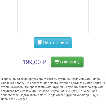
Читать книгу
199,00 ₽
В корзину
В провинциальный городок приезжает выпускница Академии магии Дора.
Она ищет работу. Но единственное место, которое девушка смогла найти - в
старинном особняке проклятого мага. Дурной и неуживчивый характер мага
отпугивал всех желающих. Но Доре некуда больше идти, и она решает
попробовать. Ведь бытовые маги не сдаются! А дурной характер... Ну, у
Доры свой имеется.