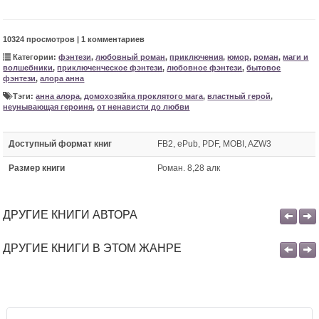
10324 просмотров | 1 комментариев
Категории:
фэнтези
,
любовный роман
,
приключения
,
юмор
,
роман
,
маги и
волшебники
,
приключенческое фэнтези
,
любовное фэнтези
,
бытовое
фэнтези
,
алора анна
Тэги:
анна алора
,
домохозяйка проклятого мага
,
властный герой
,
неунывающая героиня
,
от ненависти до любви
Доступный формат книг
FB2, ePub, PDF, MOBI, AZW3
Размер книги
Роман. 8,28 алк
ДРУГИЕ КНИГИ АВТОРА
ДРУГИЕ КНИГИ В ЭТОМ ЖАНРЕ