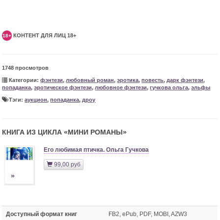
КОНТЕНТ ДЛЯ ЛИЦ 18+
18+
1748 просмотров
Категории:
фэнтези
,
любовный роман
,
эротика
,
повесть
,
дарк фэнтези
,
попаданка
,
эротическое фэнтези
,
любовное фэнтези
,
гучкова ольга
,
эльфы
Тэги:
аукцион
,
попаданка
,
дроу
КНИГА ИЗ ЦИКЛА «
МИНИ РОМАНЫ
»
Его любимая птичка. Ольга Гучкова
99,00 руб
»
Доступный формат книг
FB2, ePub, PDF, MOBI, AZW3