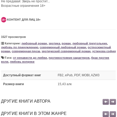
Не предавай: Зверь не простит...
Возрастные ограничения 18+
КОНТЕНТ ДЛЯ ЛИЦ 18+
18+
1527 просмотров
Категории:
любовный роман
,
эротика
,
роман
,
любовный треугольник
,
любовь по принуждению
,
современный любовный роман
,
остросюжетный
роман
,
современная проза
,
эротический современный роман
,
устинова софия
Тэги:
от ненависти до любви
,
противостояние характеров
,
брак против
воли
,
любовь вопреки
Доступный формат книг
FB2, ePub, PDF, MOBI, AZW3
Размер книги
15,43 алк
ДРУГИЕ КНИГИ АВТОРА
ДРУГИЕ КНИГИ В ЭТОМ ЖАНРЕ