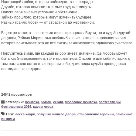
Настоящей любви, которая побеждает все преграды.
Дружбе, которая помогает в самые трудные минуты.
Поиске себя в новых условиях и обстановке.
Тайнах прошлого, которые могут изменить будущее.
Разных гранях любви — от страстной до жертвенной.
В центре сюжета — не только жизнь принцессы Бруни, но и судьба другой
девушки, Рейвин Моринг, чья любовь была испытана на прочность и чья
история показывает, что не все сказки заканчиваются одинаково счастливо.
Погрузитесь в мир, где каждый выбор имеет значение, где любовь может
быть как благословением, так и проклятием. Откройте для себя историю о
том, как важно оставаться верным себе, даже когда судьба преподносит
неожиданные подарки.
24642 просмотров
Категории:
фэнтези
,
роман
,
серия
,
любовное фэнтези
,
бестселлеры
,
бестселлеры 2016
,
каури лесса
Тэги:
лесса каури
,
золушки нашего двора
,
становление героини
,
семейные
интриги