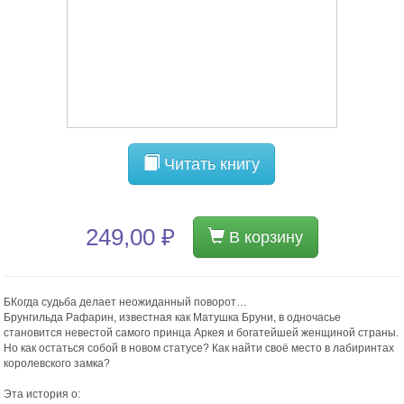
Читать книгу
249,00 ₽
В корзину
БКогда судьба делает неожиданный поворот…
Брунгильда Рафарин, известная как Матушка Бруни, в одночасье
становится невестой самого принца Аркея и богатейшей женщиной страны.
Но как остаться собой в новом статусе? Как найти своё место в лабиринтах
королевского замка?
Эта история о: