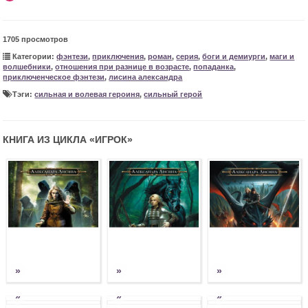
1705 просмотров
Категории:
фэнтези
,
приключения
,
роман
,
серия
,
боги и демиурги
,
маги и
волшебники
,
отношения при разнице в возрасте
,
попаданка
,
приключенческое фэнтези
,
лисина александра
Тэги:
сильная и волевая героиня
,
сильный герой
КНИГА ИЗ ЦИКЛА «
ИГРОК
»
»
»
»
»
»
»