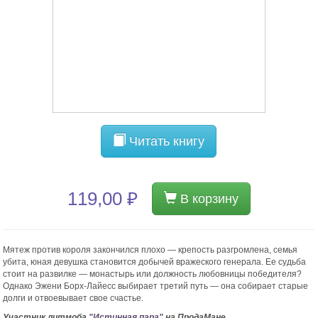
Читать книгу
119,00 ₽
В корзину
Мятеж против короля закончился плохо — крепость разгромлена, семья
убита, юная девушка становится добычей вражеского генерала. Ее судьба
стоит на развилке — монастырь или должность любовницы победителя?
Однако Эжени Борх-Лайесс выбирает третий путь — она собирает старые
долги и отвоевывает свое счастье.
Участник литмоба
"Истинная пара"
на ПродаМане