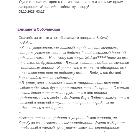
Удивительная история с трагичным началом и светлым ярким
завершением! спасибо любимому автору!
05.10.2025, 03:17
Елизавета Соболянская
Спасибо за отзыв и незабываемого генерала Вейжа)
> Aleksa:
> Книга увлекательная, главный герой сильная личность,
генерал, участник военных действий, ещё и сильный древний
род за плечами ... Но почему его зовут Жеймо???!!! Чтож за имя
то такое не брутальное... В моем сознании вообще не вяжется
с описанным героем .. Хорошо, что в основном обращение все
повествование шло по родовому имени - Вейж, а то бы мой
дергавшийся глаз не выдержал)
> В целом, это захватывающая и эмоциональная история о
выдающейся силе духа и решимости главной героини. С самого
начала книги читатель погружается в мир интриг,
предательства и любви, где Эжени Борх-Лайесс оказывается в
сложной и опасной ситуации после решения родных не
подчиниться воле короля.
>
> Автор отлично передает внутренний мир героини, ее
борьбу за свое счастье и самоопределение. Эжени выбирает
необычный и смелый путь, отказываясь от стандартных