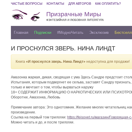
ЧАСТЫЕ ВОПРОСЫ
КОНТАКТЫ
ДЛЯ АВТОРОВ
КАК ОПЛАТИТЬ?
Призрачные Миры
ФЭНТЕЗИЙНАЯ И ЛЮБОВНАЯ ЛИТЕРАТУРА
Главная
Подписки
#МодноЧитать
Эксклюзив
Бестсел
И ПРОСНУЛСЯ ЗВЕРЬ. НИНА ЛИНДТ
Книга
«И проснулся зверь. Нина Линдт»
недоступна для продажи!
Амазонка жаркая, дикая, сводящая с ума Здесь Сандре предстоит стол
Испытания, которым подвергнет ее сельва, заставят Сандру признать, 
только и мечтает о том, чтобы вырваться наружу
18+ СОДЕРЖИТ ИНФОРМАЦИЮ О НАРКОТИЧЕСКИХ ИЛИ ПСИХОТРОП
Оборотни, Амазонка, Любовь
Примечание автора: Это однотомник. Желание многих читательниц нако
произведение.
Ссылка на первый том трилогии:
https://feisovet.ru/магазин/Говоряща
Можно читать и до, и после трилогии.