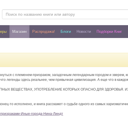
леры
Магазин
Распродажа!
Блоги
Новости
Подборки Книг
кнуться с племенем-призраком, загадочным легендарным городом и зверем, к
что легенды здесь реальнее, чем привычная цивилизация. А еще что в каждом
НЫХ ВЕЩЕСТВАХ, УПОТРЕБЛЕНИЕ КОТОРЫХ ОПАСНО ДЛЯ ЗДОРОВЬЯ. 
нец-то исполнено, и книга расскажет о судьбе одного из самых харизматичн
я-с-призраками-Иные-города-Нина-Линдт