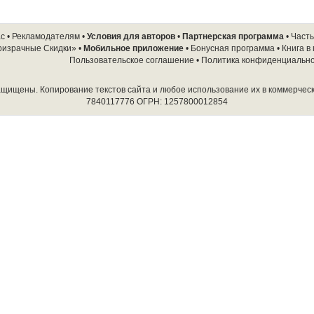
ас
•
Рекламодателям
•
Условия для авторов
•
Партнерская программа
•
Част
ризрачные Скидки»
•
Мобильное приложение
•
Бонусная программа
•
Книга в
Пользовательское соглашение
•
Политика конфиденциальн
защищены. Копирование текстов сайта и любое использование их в коммерчес
7840117776 ОГРН: 1257800012854