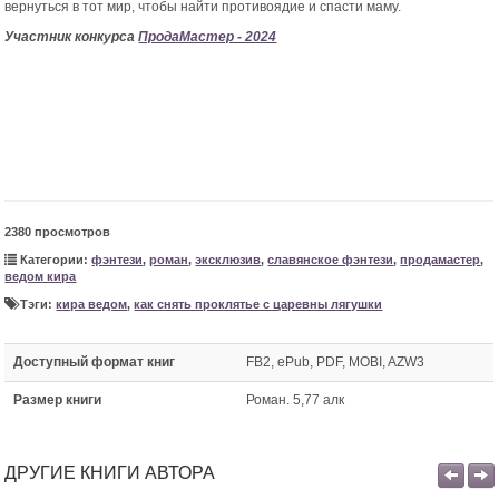
вернуться в тот мир, чтобы найти противоядие и спасти маму.
Участник конкурса
ПродаМастер - 2024
2380 просмотров
Категории:
фэнтези
,
роман
,
эксклюзив
,
славянское фэнтези
,
продамастер
,
ведом кира
Тэги:
кира ведом
,
как снять проклятье с царевны лягушки
Доступный формат книг
FB2, ePub, PDF, MOBI, AZW3
Размер книги
Роман. 5,77 алк
ДРУГИЕ КНИГИ АВТОРА