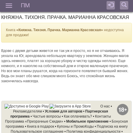
ПМ
Мен
КНЯЖНА. ТИХОНЯ. ПРАЧКА. МАРИАННА КРАСОВСКАЯ
Книга
«Княжна. Тихоня. Прачка. Марианна Красовская»
недоступна
для продажи!
Вдове с двумя детьми живется не так уж и просто, но я не отчаиваюсь. Я
уехала на Юг, арендовала небольшую квартиру у земляков. Женщин-магов
здесь немного, платят за хорошую уборку и чистку одежды неплохо. Еще
немного, и я накоплю на собственный дом и открою маленькую прачечную.
Но все мои планы рушатся, когда на горизонте появляется бывший жених.
Ведь он знает обо мне слишком много Боюсь, что спокойная жизнь
закончилась навсегда.
О нас
•
Рекламодателям
•
Условия для авторов
•
Партнерская
программа
•
Частые вопросы
•
Как оплачивать?
•
Контакты
Программа «Призрачные Скидки»
•
Мобильное приложение
•
Бонусная
программа
•
Книга в подарок
•
Купоны и ПромоКоды
•
Подписка на книгу
Пользовательское соглашение
•
Политика конфиденциальности
•