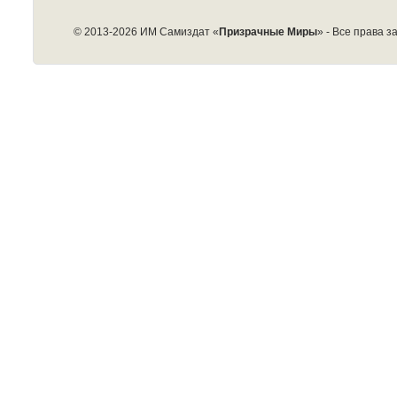
© 2013-2026 ИМ Самиздат «
Призрачные Миры
» - Все права 