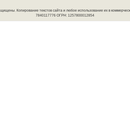
защищены. Копирование текстов сайта и любое использование их в коммерчес
7840117776 ОГРН: 1257800012854