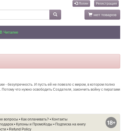
Логин
Регистрация
нет товаров
В Читалке
и - безупречность. И пусть ей не повезло с миром, в котором полно
. Потому что нужно освободить Создателя, закончить войну с пиратами
ые вопросы
•
Как оплачивать?
•
Контакты
 подарок
•
Купоны и ПромоКоды
•
Подписка на книгу
ости
•
Refund Policy