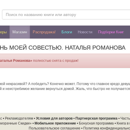
леры
Магазин
Распродажа!
Блоги
Новости
Подборки Книг
ТАНЬ МОЕЙ СОВЕСТЬЮ. НАТАЛЬЯ РОМАНОВА
Наталья Романова»
полностью снята с продаж!
ой некрасивой? А победить? Конечно может. Потому что главное кредо девушк
 и неистребимое желание вернуться домой. Жаль, что быстро не получается
ас
•
Рекламодателям
•
Условия для авторов
•
Партнерская программа
•
Част
ризрачные Скидки»
•
Мобильное приложение
•
Бонусная программа
•
Книга в
Пользовательское соглашение
•
Политика конфиденциальн