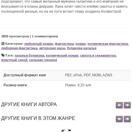
подозревает, что самый желанный мужчина галактики и его компания не
вписываются в планы девушки. Лана хочет свести клеймо сироты и зажить
полноценной жизнью, но на ее пути встает глава холдинга Космострой.
3809 просмотров | 1 комментариев
Категории:
любовный роман
,
фантастика
,
роман
,
космическая фантастика
,
любовная фантастика
,
авторские расы
,
буланова наталья
Тэги:
наталья буланова
,
космический роман
,
сирота и гендиректор
,
властный герой
,
сильная героиня
Доступный формат книг
FB2, ePub, PDF, MOBI, AZW3
Размер книги
Роман. 9,20 алк
ДРУГИЕ КНИГИ АВТОРА
ДРУГИЕ КНИГИ В ЭТОМ ЖАНРЕ