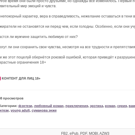
лгое время они были просто друзьями, но однажды всё изменилось. Первый п
ивительный мир эмоций и чувств.
 непокорный характер, вера в справедливость, нежелание оставаться в тени в
жиратели не остановятся ни перед чем, если голодны. Особенно, если они уч
астся ли мужчине защитить любимую от них?
огут ли они сохранить свои чувства, несмотря на все трудности и препятстви
и же этот поцелуй обернётся роковой ошибкой, которая приведёт к разрушени
зрастные ограничения 18+
КОНТЕНТ ДЛЯ ЛИЦ 18+
+
98 просмотров
Категории:
фэнтези
,
любовный роман
,
приключения
,
эротика
,
роман
,
серия
,
ва
нтези
,
young adult
,
суманова энже
FB2, ePub, PDF, MOBI, AZW3