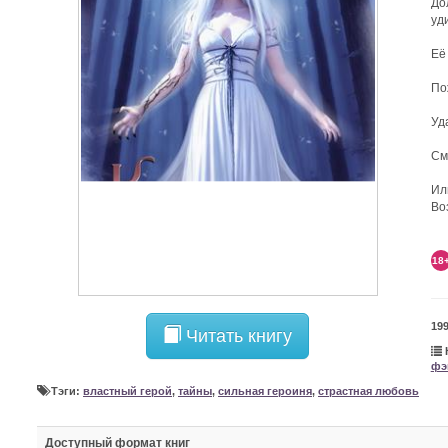
До
уд
Её
По
Уд
См
Ил
Во
18
19
Читать книгу
фэ
Тэги:
властный герой
,
тайны
,
сильная героиня
,
страстная любовь
Доступный формат книг