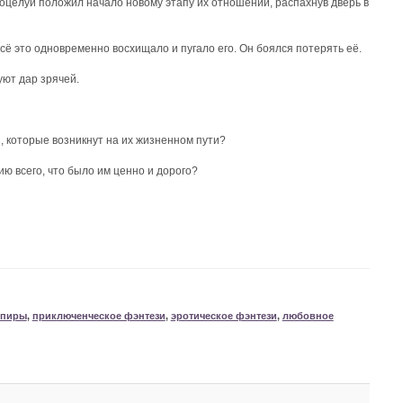
оцелуй положил начало новому этапу их отношений, распахнув дверь в
сё это одновременно восхищало и пугало его. Он боялся потерять её.
уют дар зрячей.
я, которые возникнут на их жизненном пути?
ю всего, что было им ценно и дорого?
мпиры
,
приключенческое фэнтези
,
эротическое фэнтези
,
любовное