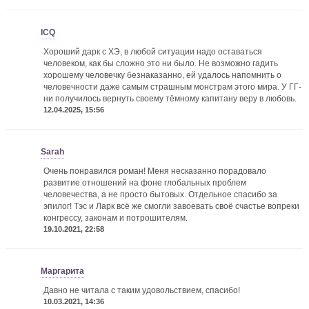
ICQ
Хороший дарк с ХЭ, в любой ситуации надо оставаться
человеком, как бы сложно это ни было. Не возможно гадить
хорошему человечку безнаказанно, ей удалось напомнить о
человечности даже самым страшным монстрам этого мира. У ГГ-
ни получилось вернуть своему тёмному капитану веру в любовь.
12.04.2025, 15:56
Sarah
Очень понравился роман! Меня несказанно порадовало
развитие отношений на фоне глобальных проблем
человечества, а не просто бытовых. Отдельное спасибо за
эпилог! Тэс и Ларк всё же смогли завоевать своё счастье вопреки
конгрессу, законам и потрошителям.
19.10.2021, 22:58
Маргарита
Давно не читала с таким удовольствием, спасибо!
10.03.2021, 14:36