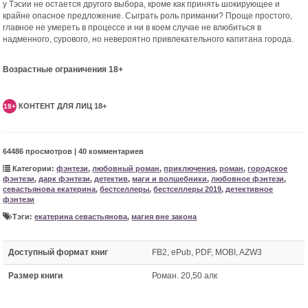
у Тэсии не остается другого выбора, кроме как принять шокирующее и
крайне опасное предложение. Сыграть роль приманки? Проще простого,
главное не умереть в процессе и ни в коем случае не влюбиться в
надменного, сурового, но невероятно привлекательного капитана города.
Возрастные ограничения 18+
КОНТЕНТ ДЛЯ ЛИЦ 18+
18+
64486 просмотров | 40 комментариев
Категории:
фэнтези
,
любовный роман
,
приключения
,
роман
,
городское
фэнтези
,
дарк фэнтези
,
детектив
,
маги и волшебники
,
любовное фэнтези
,
севастьянова екатерина
,
бестселлеры
,
бестселлеры 2019
,
детективное
фэнтези
Тэги:
екатерина севастьянова
,
магия вне закона
Доступный формат книг
FB2, ePub, PDF, MOBI, AZW3
Размер книги
Роман. 20,50 алк