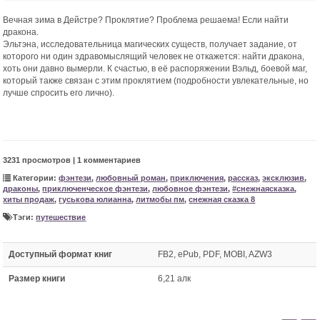
Вечная зима в Дейстре? Проклятие? Проблема решаема! Если найти
дракона.
Эльтэна, исследовательница магических существ, получает задание, от
которого ни один здравомыслящий человек не откажется: найти дракона,
хоть они давно вымерли. К счастью, в её распоряжении Вэльд, боевой маг,
который также связан с этим проклятием (подробности увлекательные, но
лучше спросить его лично).
3231 просмотров | 1 комментариев
Категории:
фэнтези
,
любовный роман
,
приключения
,
рассказ
,
эксклюзив
,
драконы
,
приключенческое фэнтези
,
любовное фэнтези
,
#снежнаясказка
,
хиты продаж
,
гуськова юлианна
,
литмобы пм
,
снежная сказка 8
Тэги:
путешествие
Доступный формат книг
FB2, ePub, PDF, MOBI, AZW3
Размер книги
6,21 алк